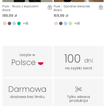
Pure - Bluza z kapturem
Pure - Spodnie dresowe
Black
Black
189,99 zł
169,99 zł
+16
+18
100
Uszyte w
dni
Polsce
na szybki zwrot
Darmowa
dostawa bez limitu
Tylko własna
produkcja