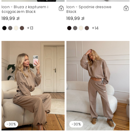
Icon - Bluza z kapturem i
Icon - Spodnie dresowe
ściągaczem Black
Black
189,99 zł
169,99 zł
+13
+14
-30%
-30%