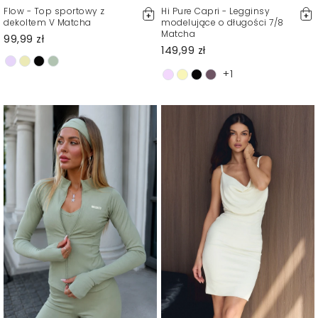
Flow - Top sportowy z
Hi Pure Capri - Legginsy
dekoltem V Matcha
modelujące o długości 7/8
Matcha
99,99 zł
149,99 zł
+1