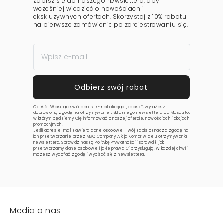
Zapisz się do naszego newslettera, aby
wcześniej wiedzieć o nowościach i
ekskluzywnych ofertach. Skorzystaj z 10% rabatu
na pierwsze zamówienie po zarejestrowaniu się.
Cześć! Wpisując swój adres e-mail i klikając „zapisz”, wyrażasz
dobrowolną zgodę na otrzymywanie cyklicznego newslettera od Mosquito,
w którym będziemy Cię informować o naszej ofercie, nowościach i akcjach
promocyjnych.
Jeśli adres e-mail zawiera dane osobowe, Twój zapis oznacza zgodę na
ich przetwarzanie przez MSQ Company Alicja Komar w celu otrzymywania
newslettera. Sprawdź naszą
Politykę Prywatności
i sprawdź, jak
przetwarzamy dane osobowe i jakie prawa Ci przysługują. W każdej chwili
możesz wycofać zgodę i wypisać się z newslettera.
Media o nas