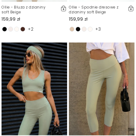
Ollie - Bluza z dzianiny
Ollie - Spodnie dresowe z
soft Beige
dzianiny soft Beige
159,99 zł
159,99 zł
+2
+3