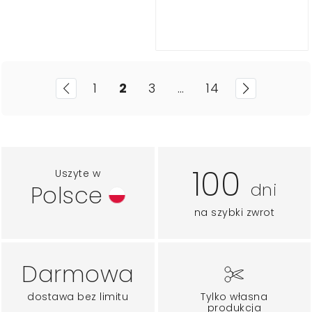
1
2
3
…
14
100
Uszyte w
dni
Polsce
na szybki zwrot
Darmowa
dostawa bez limitu
Tylko własna
produkcja