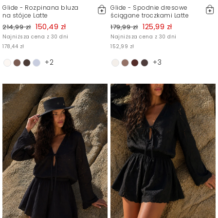
Glide - Rozpinana bluza
Glide - Spodnie dresowe
na stójce Latte
ściągane troczkami Latte
150,49 zł
125,99 zł
214,99 zł
179,99 zł
Najniższa cena z 30 dni
Najniższa cena z 30 dni
178,44 zł
152,99 zł
+2
+3