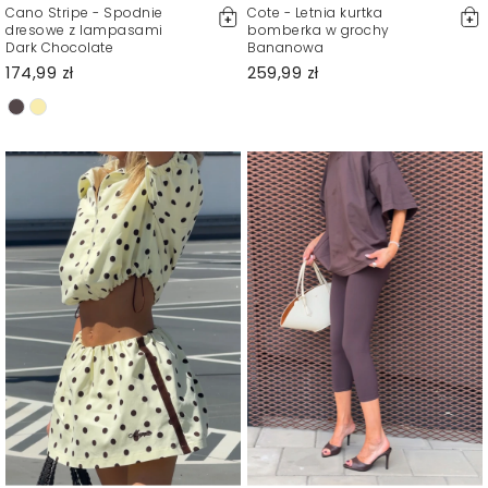
Cano Stripe - Spodnie
Cote - Letnia kurtka
dresowe z lampasami
bomberka w grochy
Dark Chocolate
Bananowa
174,99 zł
259,99 zł