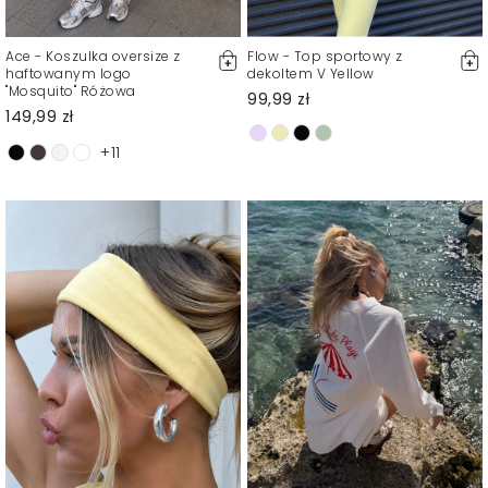
Ace - Koszulka oversize z
Flow - Top sportowy z
haftowanym logo
dekoltem V Yellow
"Mosquito" Różowa
99,99 zł
149,99 zł
+11