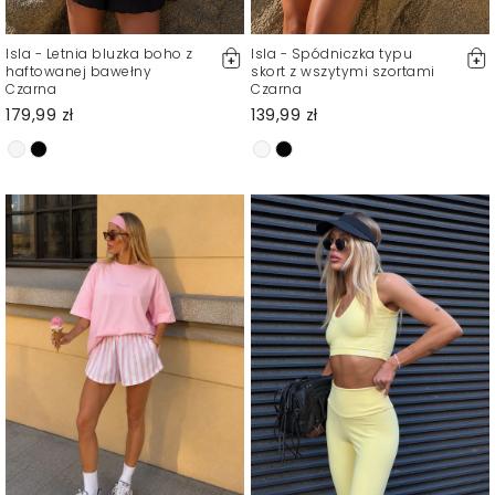
Isla - Letnia bluzka boho z
Isla - Spódniczka typu
haftowanej bawełny
skort z wszytymi szortami
Czarna
Czarna
179,99 zł
139,99 zł