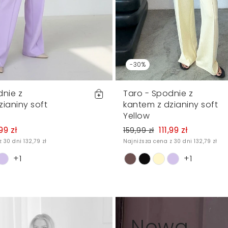
-30%
dnie z
Taro - Spodnie z
ianiny soft
kantem z dzianiny soft
Yellow
,99 zł
111,99 zł
159,99 zł
 30 dni 132,79 zł
Najniższa cena z 30 dni 132,79 zł
+1
+1
Nowa