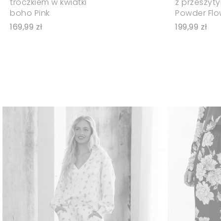
troczkiem w kwiatki
z przeszyt
boho Pink
Powder Flo
169,99 zł
199,99 zł