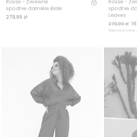
Rosse - Zwiewne
Rosse - Zw
spodnie damskie Białe
spodnie da
Leaves
279,99 zł
16
279,99 zł
Najniższa cena z