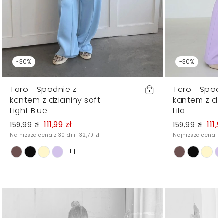
-30%
-30%
Taro - Spodnie z
Taro - Spo
kantem z dzianiny soft
kantem z dz
Light Blue
Lila
111,99 zł
111
159,99 zł
159,99 zł
Najniższa cena z 30 dni 132,79 zł
Najniższa cena z
+1