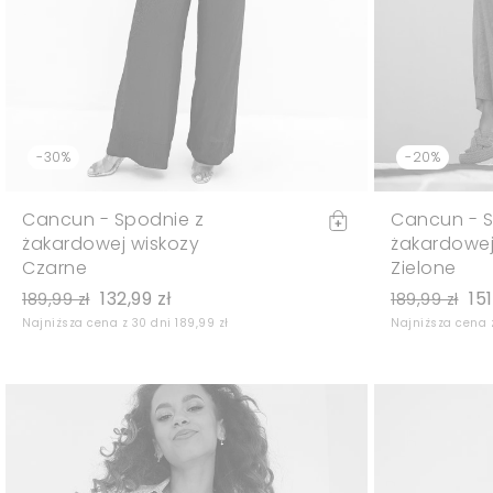
-30%
-20%
Cancun - Spodnie z
Cancun - S
żakardowej wiskozy
żakardowej
Czarne
Zielone
132,99 zł
151
189,99 zł
189,99 zł
Najniższa cena z 30 dni 189,99 zł
Najniższa cena z