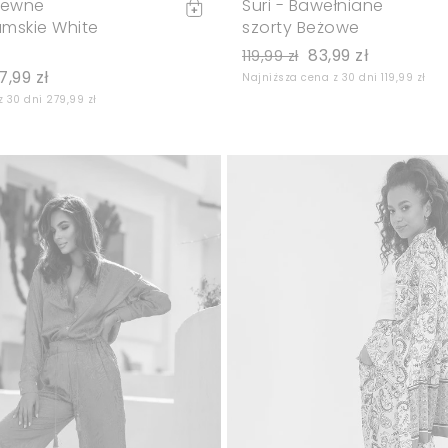
iewne
Suri - Bawełniane
mskie White
szorty Beżowe
83,99 zł
119,99 zł
7,99 zł
Najniższa cena z 30 dni 119,99 zł
 30 dni 279,99 zł