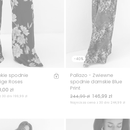
-40%
okie spodnie
Pallazo - Zwiewne
ige Roses
spodnie damskie Blue
Print
0,00 zł
146,99 zł
244,99 zł
 30 dni 199,99 zł
Najniższa cena z 30 dni 244,99 zł