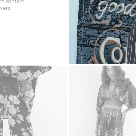
ym kantem
wers