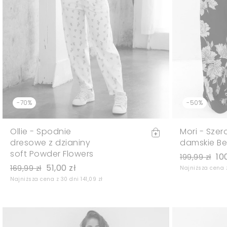
-70%
-50%
Ollie - Spodnie
Mori - Szer
dresowe z dzianiny
damskie Be
soft Powder Flowers
10
199,99 zł
51,00 zł
169,99 zł
Najniższa cena z
Najniższa cena z 30 dni 141,09 zł