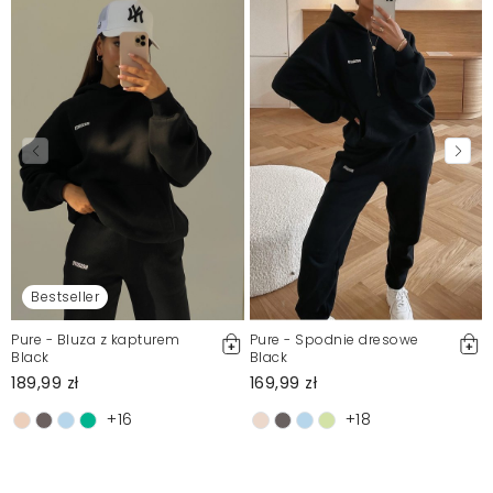
Bestseller
Pure - Bluza z kapturem
Pure - Spodnie dresowe
Black
Black
189,99 zł
169,99 zł
+16
+18