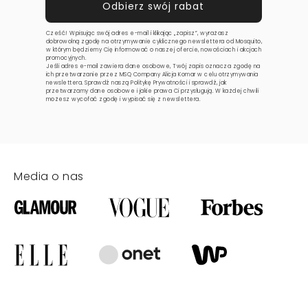
Cześć! Wpisując swój adres e-mail i klikając „zapisz”, wyrażasz
dobrowolną zgodę na otrzymywanie cyklicznego newslettera od Mosquito,
w którym będziemy Cię informować o naszej ofercie, nowościach i akcjach
promocyjnych.
Jeśli adres e-mail zawiera dane osobowe, Twój zapis oznacza zgodę na
ich przetwarzanie przez MSQ Company Alicja Komar w celu otrzymywania
newslettera. Sprawdź naszą
Politykę Prywatności
i sprawdź, jak
przetwarzamy dane osobowe i jakie prawa Ci przysługują. W każdej chwili
możesz wycofać zgodę i wypisać się z newslettera.
Media o nas