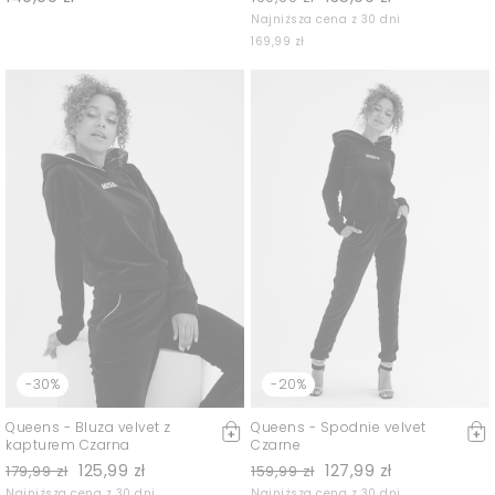
Najniższa cena z 30 dni
169,99 zł
-30%
-20%
Queens - Bluza velvet z
Queens - Spodnie velvet
kapturem Czarna
Czarne
125,99 zł
127,99 zł
179,99 zł
159,99 zł
Najniższa cena z 30 dni
Najniższa cena z 30 dni