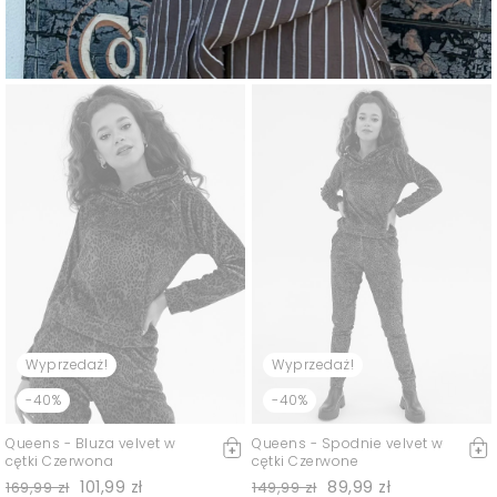
Wyprzedaż!
Wyprzedaż!
-40%
-40%
Queens - Bluza velvet w
Queens - Spodnie velvet w
cętki Czerwona
cętki Czerwone
101,99 zł
89,99 zł
169,99 zł
149,99 zł