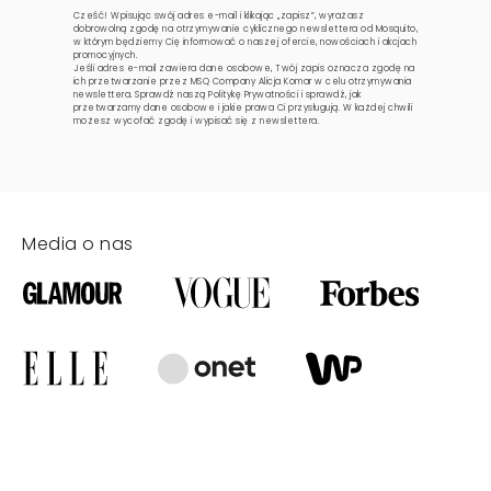
Cześć! Wpisując swój adres e-mail i klikając „zapisz”, wyrażasz
dobrowolną zgodę na otrzymywanie cyklicznego newslettera od Mosquito,
w którym będziemy Cię informować o naszej ofercie, nowościach i akcjach
promocyjnych.
Jeśli adres e-mail zawiera dane osobowe, Twój zapis oznacza zgodę na
ich przetwarzanie przez MSQ Company Alicja Komar w celu otrzymywania
newslettera. Sprawdź naszą
Politykę Prywatności
i sprawdź, jak
przetwarzamy dane osobowe i jakie prawa Ci przysługują. W każdej chwili
możesz wycofać zgodę i wypisać się z newslettera.
Media o nas