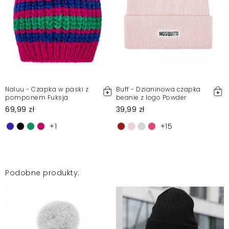
Naluu - Czapka w paski z
Buff - Dzianinowa czapka
pomponem Fuksja
beanie z logo Powder
69,99 zł
39,99 zł
+1
+15
Podobne produkty: