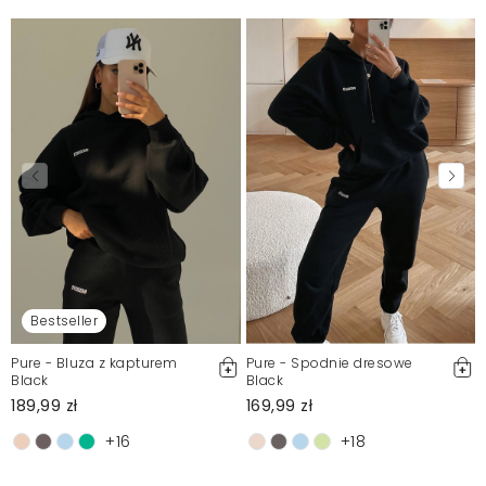
Bestseller
Pure - Bluza z kapturem
Pure - Spodnie dresowe
Black
Black
189,99 zł
169,99 zł
+16
+18