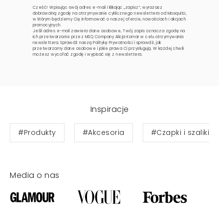
Cześć! Wpisując swój adres e-mail i klikając „zapisz”, wyrażasz
dobrowolną zgodę na otrzymywanie cyklicznego newslettera od Mosquito,
w którym będziemy Cię informować o naszej ofercie, nowościach i akcjach
promocyjnych.
Jeśli adres e-mail zawiera dane osobowe, Twój zapis oznacza zgodę na
ich przetwarzanie przez MSQ Company Alicja Komar w celu otrzymywania
newslettera. Sprawdź naszą
Politykę Prywatności
i sprawdź, jak
przetwarzamy dane osobowe i jakie prawa Ci przysługują. W każdej chwili
możesz wycofać zgodę i wypisać się z newslettera.
Inspiracje
#Produkty
#Akcesoria
#Czapki i szaliki 
Media o nas