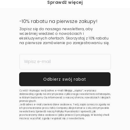
Sprawdź więcej
-10% rabatu na pierwsze zakupy!
Zapisz się do naszego newslettera, aby
wcześniej wiedzieć o nowościach i
ekskluzywnych ofertach. Skorzystaj z 10% rabatu
na pierwsze zamówienie po zarejestrowaniu się.
Cześć! Wpisując swój adres e-mail i klikając „zapisz”, wyrażasz
dobrowolną zgodę na otrzymywanie cyklicznego newslettera od Mosquito,
w którym będziemy Cię informować o naszej ofercie, nowościach i akcjach
promocyjnych.
Jeśli adres e-mail zawiera dane osobowe, Twój zapis oznacza zgodę na
ich przetwarzanie przez MSQ Company Alicja Komar w celu otrzymywania
newslettera. Sprawdź naszą
Politykę Prywatności
i sprawdź, jak
przetwarzamy dane osobowe i jakie prawa Ci przysługują. W każdej chwili
możesz wycofać zgodę i wypisać się z newslettera.