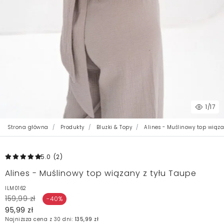
1
/17
Strona główna
Produkty
Bluzki & Topy
Alines - Muślinowy top wiąza
5.0
(2
)
Alines - Muślinowy top wiązany z tyłu Taupe
ILM0162
159,99 zł
-40%
95,99 zł
Najniższa cena z 30 dni:
135,99 zł