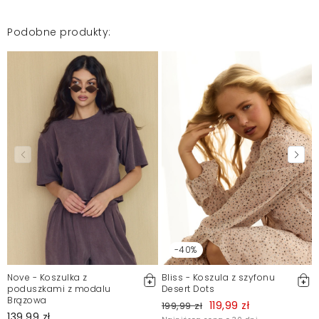
Podobne produkty:
-40%
Nove - Koszulka z
Bliss - Koszula z szyfonu
poduszkami z modalu
Desert Dots
Brązowa
119,99 zł
199,99 zł
139,99 zł