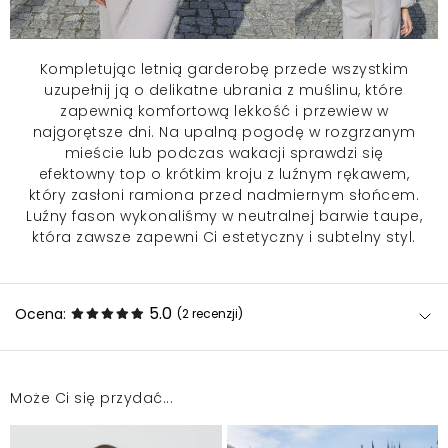
Kompletując letnią garderobę przede wszystkim
uzupełnij ją o delikatne ubrania z muślinu, które
zapewnią komfortową lekkość i przewiew w
najgorętsze dni. Na upalną pogodę w rozgrzanym
mieście lub podczas wakacji sprawdzi się
efektowny top o krótkim kroju z luźnym rękawem,
który zasłoni ramiona przed nadmiernym słońcem.
Luźny fason wykonaliśmy w neutralnej barwie taupe,
która zawsze zapewni Ci estetyczny i subtelny styl.
5.0
Ocena:
(2
recenzji
)
Może Ci się przydać...
Pasuje wszystko idealnie, długość rękawa, długość
spodni, trochę prześwitują na pupie, no ale taki splot