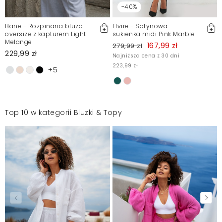
-40%
Bane - Rozpinana bluza
Elvire - Satynowa
oversize z kapturem Light
sukienka midi Pink Marble
Melange
167,99 zł
279,99 zł
229,99 zł
Najniższa cena z 30 dni
223,99 zł
+5
Top 10 w kategorii Bluzki & Topy