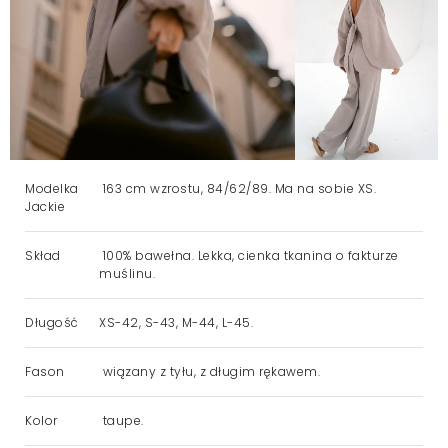
Modelka
163 cm wzrostu, 84/62/89. Ma na sobie XS.
Jackie
Skład
100% bawełna. Lekka, cienka tkanina o fakturze
muślinu.
Długość
XS-42, S-43, M-44, L-45.
Fason
wiązany z tyłu, z długim rękawem.
Kolor
taupe.