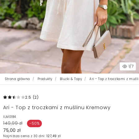
1
/7
Strona główna
Produkty
Bluzki & Topy
Ari - Top z troczkami z muś
2.5
(2
)
Ari - Top z troczkami z muślinu Kremowy
ILM0184
149,99 zł
-50%
75,00 zł
Najniższa cena z 30 dni:
127,49 zł