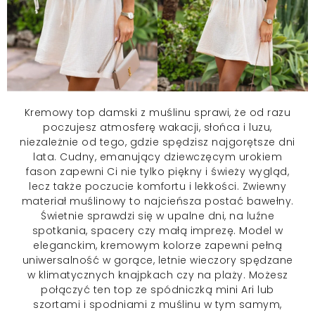
Kremowy
top damski
z muślinu sprawi, że od razu
poczujesz atmosferę wakacji, słońca i luzu,
niezależnie od tego, gdzie spędzisz najgorętsze dni
lata. Cudny, emanujący dziewczęcym urokiem
fason zapewni Ci nie tylko piękny i świeży wygląd,
lecz także poczucie komfortu i lekkości. Zwiewny
materiał muślinowy to najcieńsza postać bawełny.
Świetnie sprawdzi się w upalne dni, na luźne
spotkania, spacery czy małą imprezę. Model w
eleganckim, kremowym kolorze zapewni pełną
uniwersalność w gorące, letnie wieczory spędzane
w klimatycznych knajpkach czy na plaży. Możesz
połączyć ten top ze spódniczką mini Ari lub
szortami i spodniami z muślinu w tym samym,