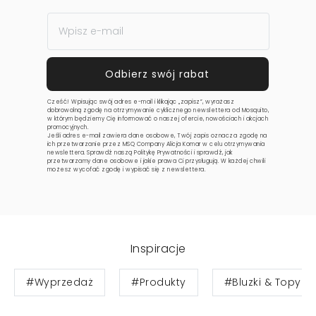
Cześć! Wpisując swój adres e-mail i klikając „zapisz”, wyrażasz
dobrowolną zgodę na otrzymywanie cyklicznego newslettera od Mosquito,
w którym będziemy Cię informować o naszej ofercie, nowościach i akcjach
promocyjnych.
Jeśli adres e-mail zawiera dane osobowe, Twój zapis oznacza zgodę na
ich przetwarzanie przez MSQ Company Alicja Komar w celu otrzymywania
newslettera. Sprawdź naszą
Politykę Prywatności
i sprawdź, jak
przetwarzamy dane osobowe i jakie prawa Ci przysługują. W każdej chwili
możesz wycofać zgodę i wypisać się z newslettera.
Inspiracje
#Wyprzedaż
#Produkty
#Bluzki & Topy