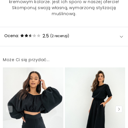
kremowym kolorze: jest ich sporo w naszej ofercie!
Skomponuj swoją własną, wymarzoną stylizację
muślinową.
2.5
Ocena:
(2
recenzji
)
Może Ci się przydać...
Kupiłam jako komplet. Jest ładny, ale szału nie zrobił.
Na pewno cena jest nieadekwatna.
Paulina
2024-09-10
Nie jest wart swojej ceny.
Agnieszka
2024-08-1
Mosquito zamieszcza wyłącznie zweryfikowane opinie