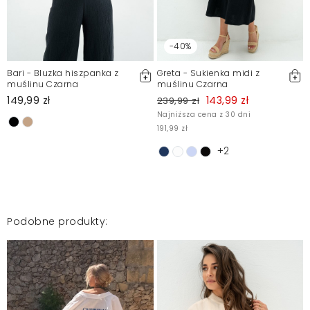
Klientów. Po moderacji publikujemy zarówno pozytywne, jak i
negatywne opinie. Więcej informacji znajdziesz w naszym
Regulaminie.
-40%
Zgłoś nielegalną treść
Bari - Bluzka hiszpanka z
Greta - Sukienka midi z
muślinu Czarna
muślinu Czarna
149,99 zł
143,99 zł
239,99 zł
Najniższa cena z 30 dni
191,99 zł
+2
Podobne produkty: