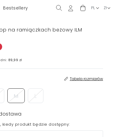
Bestsellery
top na ramiączkach beżowy ILM
 dni:
89,99 zł
Tabela rozmiarów
M
L
dostawa
 kiedy produkt będzie dostępny: