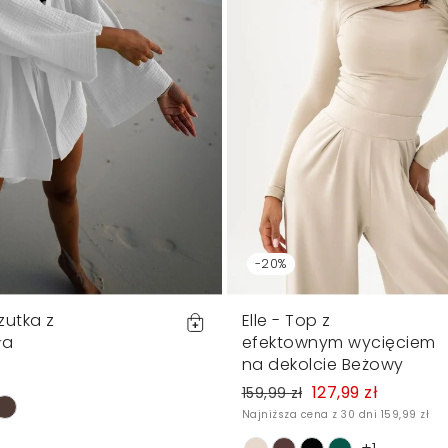
-20%
zutka z
Elle - Top z
ła
efektownym wycięciem
na dekolcie Beżowy
127,99 zł
159,99 zł
Najniższa cena z 30 dni 159,99 zł