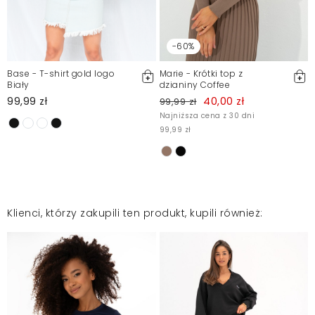
-60%
Base - T-shirt gold logo
Marie - Krótki top z
Biały
dzianiny Coffee
99,99 zł
40,00 zł
99,99 zł
Najniższa cena z 30 dni
99,99 zł
Klienci, którzy zakupili ten produkt, kupili również: