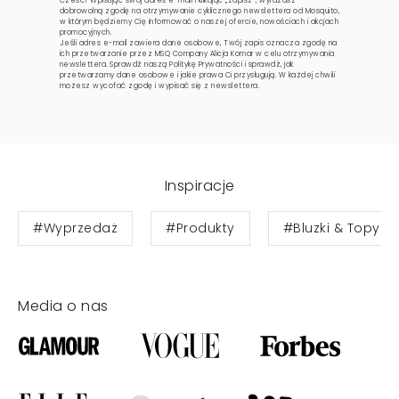
Cześć! Wpisując swój adres e-mail i klikając „zapisz”, wyrażasz
dobrowolną zgodę na otrzymywanie cyklicznego newslettera od Mosquito,
w którym będziemy Cię informować o naszej ofercie, nowościach i akcjach
promocyjnych.
Jeśli adres e-mail zawiera dane osobowe, Twój zapis oznacza zgodę na
ich przetwarzanie przez MSQ Company Alicja Komar w celu otrzymywania
newslettera. Sprawdź naszą
Politykę Prywatności
i sprawdź, jak
przetwarzamy dane osobowe i jakie prawa Ci przysługują. W każdej chwili
możesz wycofać zgodę i wypisać się z newslettera.
Inspiracje
#Wyprzedaż
#Produkty
#Bluzki & Topy
Media o nas