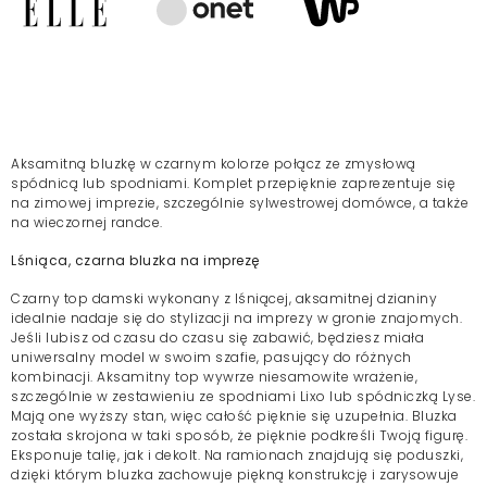
Aksamitną bluzkę w czarnym kolorze połącz ze zmysłową
spódnicą lub spodniami. Komplet przepięknie zaprezentuje się
na zimowej imprezie, szczególnie sylwestrowej domówce, a także
na wieczornej randce.
Lśniąca, czarna bluzka na imprezę
Czarny top damski wykonany z lśniącej, aksamitnej dzianiny
idealnie nadaje się do stylizacji na imprezy w gronie znajomych.
Jeśli lubisz od czasu do czasu się zabawić, będziesz miała
uniwersalny model w swoim szafie, pasujący do różnych
kombinacji. Aksamitny top wywrze niesamowite wrażenie,
szczególnie w zestawieniu ze spodniami Lixo lub spódniczką Lyse.
Mają one wyższy stan, więc całość pięknie się uzupełnia. Bluzka
została skrojona w taki sposób, że pięknie podkreśli Twoją figurę.
Eksponuje talię, jak i dekolt. Na ramionach znajdują się poduszki,
dzięki którym bluzka zachowuje piękną konstrukcję i zarysowuje