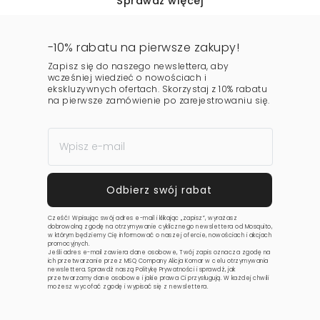
Sprawdź więcej
-10% rabatu na pierwsze zakupy!
Zapisz się do naszego newslettera, aby
wcześniej wiedzieć o nowościach i
ekskluzywnych ofertach. Skorzystaj z 10% rabatu
na pierwsze zamówienie po zarejestrowaniu się.
Cześć! Wpisując swój adres e-mail i klikając „zapisz”, wyrażasz
dobrowolną zgodę na otrzymywanie cyklicznego newslettera od Mosquito,
w którym będziemy Cię informować o naszej ofercie, nowościach i akcjach
promocyjnych.
Jeśli adres e-mail zawiera dane osobowe, Twój zapis oznacza zgodę na
ich przetwarzanie przez MSQ Company Alicja Komar w celu otrzymywania
newslettera. Sprawdź naszą
Politykę Prywatności
i sprawdź, jak
przetwarzamy dane osobowe i jakie prawa Ci przysługują. W każdej chwili
możesz wycofać zgodę i wypisać się z newslettera.