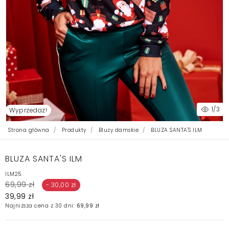
1
/3
Wyprzedaż!
Strona główna
Produkty
Bluzy damskie
BLUZA SANTA'S ILM
BLUZA SANTA'S ILM
ILM25
69,99 zł
- 30,00 zł
39,99 zł
Najniższa cena z 30 dni:
69,99 zł