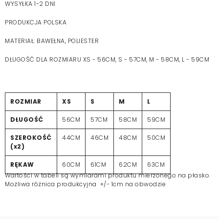
WYSYŁKA 1-2 DNI
PRODUKCJA POLSKA
MATERIAŁ: BAWEŁNA, POLIESTER
DŁUGOŚĆ DLA ROZMIARU XS - 56CM, S - 57CM, M - 58CM, L - 59CM
ROZMIAR
XS
S
M
L
DŁUGOŚĆ
56CM
57CM
58CM
59CM
SZEROKOŚĆ
44CM
46CM
48CM
50CM
(x2)
RĘKAW
60CM
61CM
62CM
63CM
Wartości w tabeli są wymiarami produktu mierzonego na płasko.
Możliwa różnica produkcyjna +/- 1cm na obwodzie