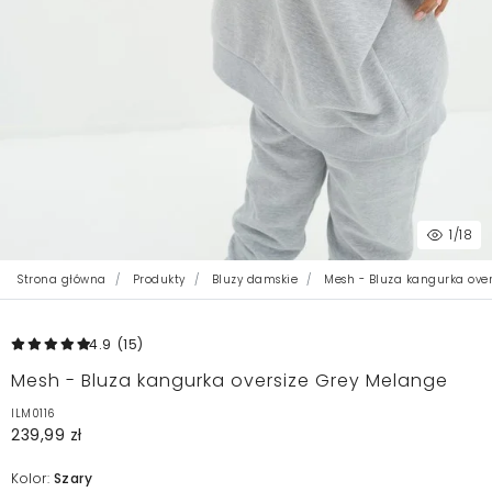
1
/18
Strona główna
Produkty
Bluzy damskie
Mesh - Bluza kangurka over
4.9
(15
)
Mesh - Bluza kangurka oversize Grey Melange
ILM0116
239,99 zł
Kolor:
Szary