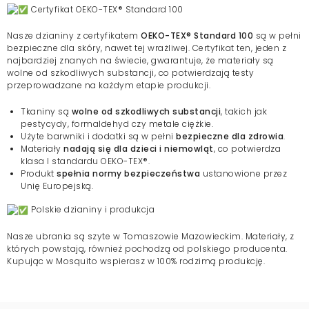
Certyfikat OEKO-TEX® Standard 100
Nasze dzianiny z certyfikatem
OEKO-TEX® Standard 100
są w pełni
bezpieczne dla skóry, nawet tej wrażliwej. Certyfikat ten, jeden z
najbardziej znanych na świecie, gwarantuje, że materiały są
wolne od szkodliwych substancji, co potwierdzają testy
przeprowadzane na każdym etapie produkcji.
Tkaniny są
wolne od szkodliwych substancji
, takich jak
pestycydy, formaldehyd czy metale ciężkie.
Użyte barwniki i dodatki są w pełni
bezpieczne dla zdrowia
.
Materiały
nadają się dla dzieci i niemowląt
, co potwierdza
klasa I standardu OEKO-TEX®.
Produkt
spełnia normy bezpieczeństwa
ustanowione przez
Unię Europejską.
Polskie dzianiny i produkcja
Nasze ubrania są szyte w Tomaszowie Mazowieckim. Materiały, z
których powstają, również pochodzą od polskiego producenta.
Kupując w Mosquito wspierasz w 100% rodzimą produkcję.