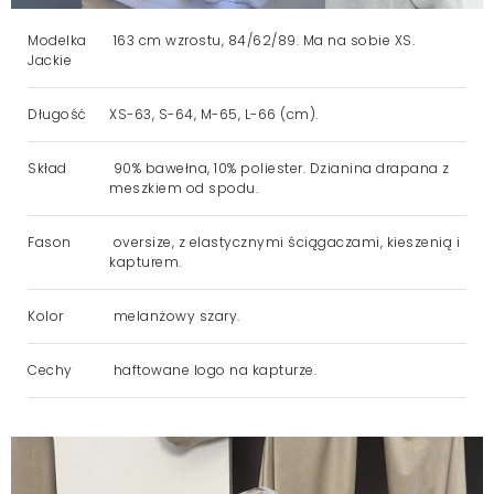
Modelka
163 cm wzrostu, 84/62/89. Ma na sobie XS.
Jackie
Długość
XS-63, S-64, M-65, L-66 (cm).
Skład
90% bawełna, 10% poliester. Dzianina drapana z
meszkiem od spodu.
Fason
oversize, z elastycznymi ściągaczami, kieszenią i
kapturem.
Kolor
melanżowy szary.
Cechy
haftowane logo na kapturze.