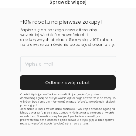
Sprawdź więcej
-10% rabatu na pierwsze zakupy!
Zapisz się do naszego newslettera, aby
wcześniej wiedzieć o nowościach i
ekskluzywnych ofertach. Skorzystaj z 10% rabatu
na pierwsze zamówienie po zarejestrowaniu się.
Cześć! Wpisując swój adres e-mail i klikając „zapisz”, wyrażasz
dobrowolną zgodę na otrzymywanie cyklicznego newslettera od Mosquito,
w którym będziemy Cię informować o naszej ofercie, nowościach i akcjach
promocyjnych.
Jeśli adres e-mail zawiera dane osobowe, Twój zapis oznacza zgodę na
ich przetwarzanie przez MSQ Company Alicja Komar w celu otrzymywania
newslettera. Sprawdź naszą
Politykę Prywatności
i sprawdź, jak
przetwarzamy dane osobowe i jakie prawa Ci przysługują. W każdej chwili
możesz wycofać zgodę i wypisać się z newslettera.