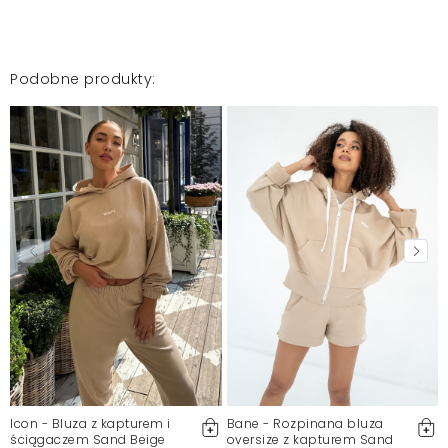
Joanna
2024-04-18
Podobne produkty:
Mosquito zamieszcza wyłącznie zweryfikowane opinie
Klientów. Po moderacji publikujemy zarówno pozytywne, jak i
negatywne opinie. Więcej informacji znajdziesz w naszym
Regulaminie.
Zgłoś nielegalną treść
Icon - Bluza z kapturem i
Bane - Rozpinana bluza
ściągaczem Sand Beige
oversize z kapturem Sand