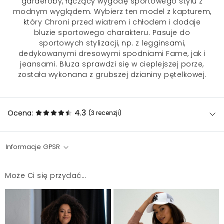
garderoby, łączący wygodę sportowego stylu z
modnym wyglądem. Wybierz ten model z kapturem,
który Chroni przed wiatrem i chłodem i dodaje
bluzie sportowego charakteru. Pasuje do
sportowych stylizacji, np. z legginsami,
dedykowanymi dresowymi spodniami Fame, jak i
jeansami. Bluza sprawdzi się w cieplejszej porze,
została wykonana z grubszej dzianiny pętelkowej.
4.3
Ocena:
(3
recenzji
)
Informacje GPSR
Bardzo ładna bluza, polecam
Agnieszka
2025-04-10
Może Ci się przydać...
Wspaniała jakość! Doskonale odszyte!
Beata
2025-04-8