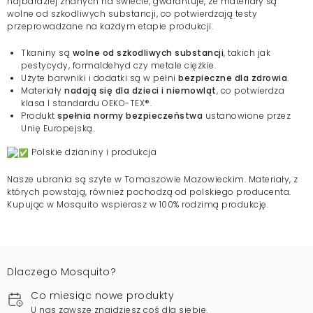
najbardziej znanych na świecie, gwarantuje, że materiały są
wolne od szkodliwych substancji, co potwierdzają testy
przeprowadzane na każdym etapie produkcji.
Tkaniny są
wolne od szkodliwych substancji
, takich jak
pestycydy, formaldehyd czy metale ciężkie.
Użyte barwniki i dodatki są w pełni
bezpieczne dla zdrowia
.
Materiały
nadają się dla dzieci i niemowląt
, co potwierdza
klasa I standardu OEKO-TEX®.
Produkt
spełnia normy bezpieczeństwa
ustanowione przez
Unię Europejską.
Polskie dzianiny i produkcja
Nasze ubrania są szyte w Tomaszowie Mazowieckim. Materiały, z
których powstają, również pochodzą od polskiego producenta.
Kupując w Mosquito wspierasz w 100% rodzimą produkcję.
Dlaczego Mosquito?
Co miesiąc nowe produkty
U nas zawsze znajdziesz coś dla siebie.