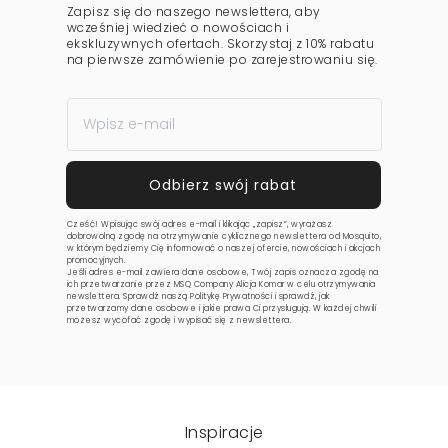
Zapisz się do naszego newslettera, aby
wcześniej wiedzieć o nowościach i
ekskluzywnych ofertach. Skorzystaj z 10% rabatu
na pierwsze zamówienie po zarejestrowaniu się.
Cześć! Wpisując swój adres e-mail i klikając „zapisz”, wyrażasz
dobrowolną zgodę na otrzymywanie cyklicznego newslettera od Mosquito,
w którym będziemy Cię informować o naszej ofercie, nowościach i akcjach
promocyjnych.
Jeśli adres e-mail zawiera dane osobowe, Twój zapis oznacza zgodę na
ich przetwarzanie przez MSQ Company Alicja Komar w celu otrzymywania
newslettera. Sprawdź naszą
Politykę Prywatności
i sprawdź, jak
przetwarzamy dane osobowe i jakie prawa Ci przysługują. W każdej chwili
możesz wycofać zgodę i wypisać się z newslettera.
Inspiracje