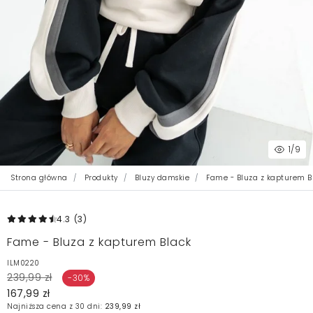
1
/9
Strona główna
Produkty
Bluzy damskie
Fame - Bluza z kapturem B
4.3
(3
)
Fame - Bluza z kapturem Black
ILM0220
239,99 zł
-30%
167,99 zł
Najniższa cena z 30 dni:
239,99 zł