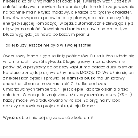
niebieski kolor. Oryginalności dodaje jej zwierzęcy wzór. Odzież w
całości pokrywają bowiem lamparcie cętki. Ich duże zagęszczenie
na tkaninie ma nie tylko modowy, ale także praktyczny charakter.
Nawet w przypadku pojawienia się plamy, staje się ona częścią
energetyzującej kompozycji w cętki, automatycznie zlewając się z
nią w jedną całość! Bawełniana tkanina sprawia natomiast, że
bluza wygląda jak nowa po każdym praniu!
Takiej bluzy jeszcze nie było w Twojej szafie!
Oversizowy fason sięga za linię pośladków. Bluza luźno układa się
w ramionach i wokół sylwetki. Długie rękawy można dowolnie
podwijać, a przyszyty do odzieży kaptur ma bardzo duży rozmiar.
Na biuście znajduje się wyraźny napis MOSQUITO. Wyróżnia się on
z niebieskich cętek i sprawia, że
damska bluza
ma unikatowy
charakter. Ubranie może zastąpić Ci kurtkę podczas
umiarkowanych temperatur - jest ciepłe i dobrze osłania przed
chłodem. W Mosquito znajdziesz aż cztery rozmiary bluzy (XS - L).
Każdy model wyprodukowano w Polsce. Za oryginalny look
odzieży odpowiada projektantka, Alicja Komar.
Wyraź siebie i nie bój się zaszaleć z kolorami!