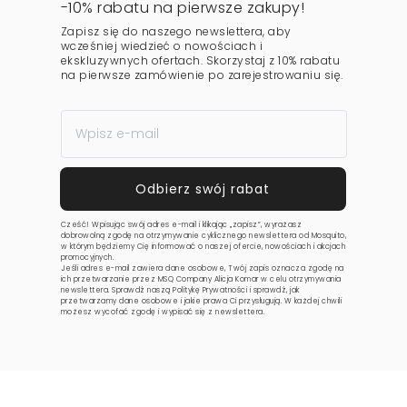
-10% rabatu na pierwsze zakupy!
Zapisz się do naszego newslettera, aby
wcześniej wiedzieć o nowościach i
ekskluzywnych ofertach. Skorzystaj z 10% rabatu
na pierwsze zamówienie po zarejestrowaniu się.
Cześć! Wpisując swój adres e-mail i klikając „zapisz”, wyrażasz
dobrowolną zgodę na otrzymywanie cyklicznego newslettera od Mosquito,
w którym będziemy Cię informować o naszej ofercie, nowościach i akcjach
promocyjnych.
Jeśli adres e-mail zawiera dane osobowe, Twój zapis oznacza zgodę na
ich przetwarzanie przez MSQ Company Alicja Komar w celu otrzymywania
newslettera. Sprawdź naszą
Politykę Prywatności
i sprawdź, jak
przetwarzamy dane osobowe i jakie prawa Ci przysługują. W każdej chwili
możesz wycofać zgodę i wypisać się z newslettera.