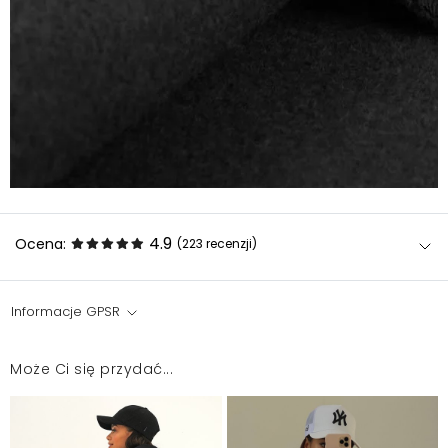
4.9
Ocena:
(223
recenzji
)
Informacje GPSR
ŚWIETNA BLUZA,LUŹNA,TAKĄ JAKĄ SZUKAŁAM.Materiał
rewelacja.Serdecznie polecam.Zamówiłam drugą
Może Ci się przydać...
taką samą w kolorze czekolady,czyli ciemny brąz.
Edyta
2026-07-23