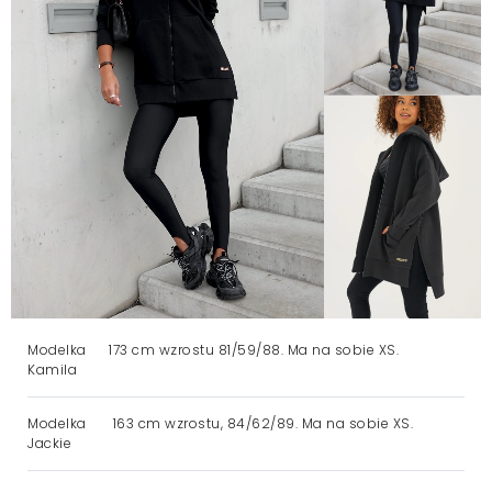
Modelka
173 cm wzrostu 81/59/88. Ma na sobie XS.
Kamila
Modelka
163 cm wzrostu, 84/62/89. Ma na sobie XS.
Jackie