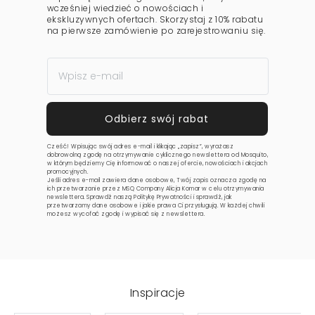
wcześniej wiedzieć o nowościach i
ekskluzywnych ofertach. Skorzystaj z 10% rabatu
na pierwsze zamówienie po zarejestrowaniu się.
Cześć! Wpisując swój adres e-mail i klikając „zapisz”, wyrażasz
dobrowolną zgodę na otrzymywanie cyklicznego newslettera od Mosquito,
w którym będziemy Cię informować o naszej ofercie, nowościach i akcjach
promocyjnych.
Jeśli adres e-mail zawiera dane osobowe, Twój zapis oznacza zgodę na
ich przetwarzanie przez MSQ Company Alicja Komar w celu otrzymywania
newslettera. Sprawdź naszą
Politykę Prywatności
i sprawdź, jak
przetwarzamy dane osobowe i jakie prawa Ci przysługują. W każdej chwili
możesz wycofać zgodę i wypisać się z newslettera.
Inspiracje