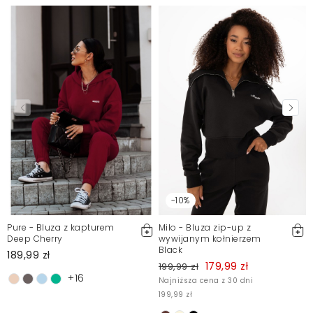
Mosquito zamieszcza wyłącznie zweryfikowane opinie
Klientów. Po moderacji publikujemy zarówno pozytywne, jak i
negatywne opinie. Więcej informacji znajdziesz w naszym
Regulaminie.
Zgłoś nielegalną treść
-10%
Pure - Bluza z kapturem
Milo - Bluza zip-up z
Deep Cherry
wywijanym kołnierzem
Black
189,99 zł
179,99 zł
199,99 zł
+16
Najniższa cena z 30 dni
199,99 zł