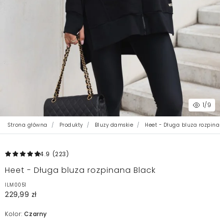
1
/9
Strona główna
Produkty
Bluzy damskie
Heet - Długa bluza rozpina
4.9
(223
)
Heet - Długa bluza rozpinana Black
ILM0051
229,99 zł
Kolor:
Czarny