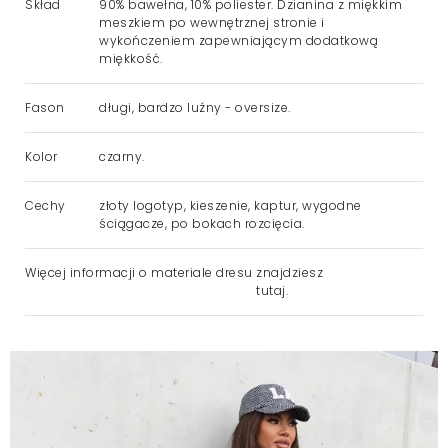
Skład
90% bawełna, 10% poliester. Dzianina z miękkim
meszkiem po wewnętrznej stronie i
wykończeniem zapewniającym dodatkową
miękkość.
Fason
długi, bardzo luźny - oversize.
Kolor
czarny.
Cechy
złoty logotyp, kieszenie, kaptur, wygodne
ściągacze, po bokach rozcięcia.
Więcej informacji o materiale dresu
znajdziesz
tutaj.