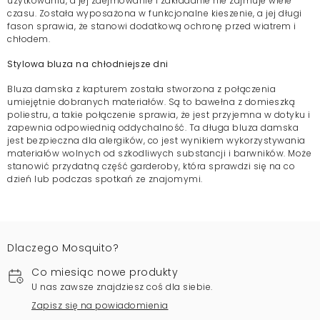
użytkowaniu, a jej zdejmowanie i zakładanie nie zajmuje wiele
czasu. Została wyposażona w funkcjonalne kieszenie, a jej długi
fason sprawia, że stanowi dodatkową ochronę przed wiatrem i
chłodem.
Stylowa bluza na chłodniejsze dni
Bluza damska z kapturem została stworzona z połączenia
umiejętnie dobranych materiałów. Są to bawełna z domieszką
poliestru, a takie połączenie sprawia, że jest przyjemna w dotyku i
zapewnia odpowiednią oddychalność. Ta długa bluza damska
jest bezpieczna dla alergików, co jest wynikiem wykorzystywania
materiałów wolnych od szkodliwych substancji i barwników. Może
stanowić przydatną część garderoby, która sprawdzi się na co
dzień lub podczas spotkań ze znajomymi.
Dlaczego Mosquito?
Co miesiąc nowe produkty
U nas zawsze znajdziesz coś dla siebie.
Zapisz się na powiadomienia