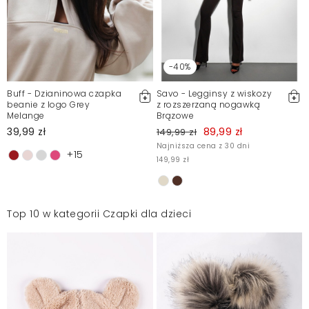
-40%
Buff - Dzianinowa czapka
Savo - Legginsy z wiskozy
beanie z logo Grey
z rozszerzaną nogawką
Melange
Brązowe
39,99 zł
89,99 zł
149,99 zł
Najniższa cena z 30 dni
+15
149,99 zł
Top 10 w kategorii Czapki dla dzieci