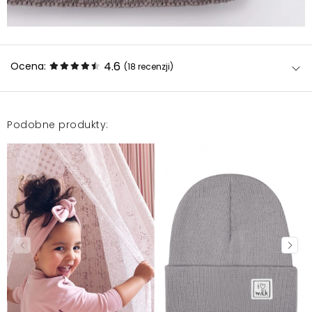
4.6
Ocena:
(18
recenzji
)
Podobne produkty:
Starannie wykonana, bardzo dobra jakość produktu .
Idealna na zimę
Ada
2026-07-3
Przecudna ❤️
Michalina
2025-11-27
Produkty ok chociaż odzież np sukienki są słabe
materiał niekoniecznie dobry ,dresowe spodnie ok
zależy jaki materiał, czapka ok