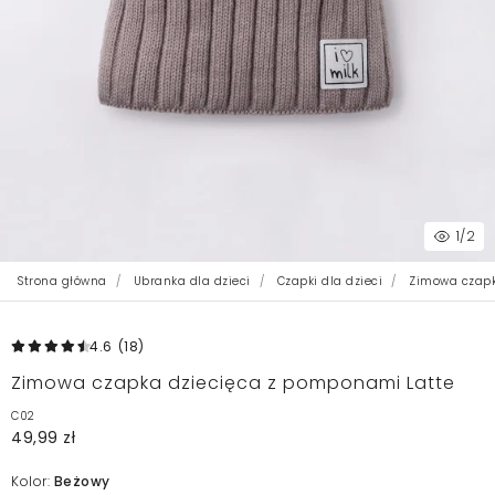
1
/2
Strona główna
Ubranka dla dzieci
Czapki dla dzieci
Zimowa czapk
4.6
(18
)
Zimowa czapka dziecięca z pomponami Latte
C02
49,99 zł
Kolor:
Beżowy