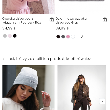
Małgorzata
2025-09-9
Opaska dziecięca z
Dzianinowa czapka
Jestem bardzo zadowolona z kompletu
wiązaniem Pudrowy Róż
dziecięca Gray
34,99 zł
39,99 zł
Dagmara
2024-01-9
+10
Super jakość i piękne te czapki
Ilona
2024-01-3
Klienci, którzy zakupili ten produkt, kupili również:
Mosquito zamieszcza wyłącznie zweryfikowane opinie
Klientów. Po moderacji publikujemy zarówno pozytywne, jak i
negatywne opinie. Więcej informacji znajdziesz w naszym
Regulaminie.
Zgłoś nielegalną treść