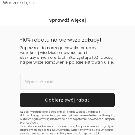
Wasze zdjęcia
Sprawdź więcej
-10% rabatu na pierwsze zakupy!
Zapisz się do naszego newslettera, aby
wcześniej wiedzieć o nowościach i
ekskluzywnych ofertach. Skorzystaj z 10% rabatu
na pierwsze zamówienie po zarejestrowaniu się.
Cześć! Wpisując swój adres e-mail i klikając „zapisz”, wyrażasz
dobrowolną zgodę na otrzymywanie cyklicznego newslettera od Mosquito,
w którym będziemy Cię informować o naszej ofercie, nowościach i akcjach
promocyjnych.
Jeśli adres e-mail zawiera dane osobowe, Twój zapis oznacza zgodę na
ich przetwarzanie przez MSQ Company Alicja Komar w celu otrzymywania
newslettera. Sprawdź naszą
Politykę Prywatności
i sprawdź, jak