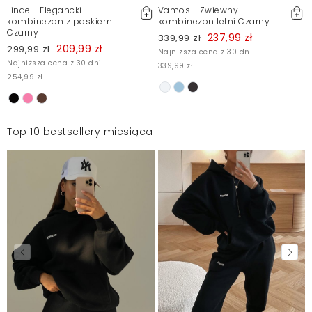
Linde - Elegancki
Vamos - Zwiewny
kombinezon z paskiem
kombinezon letni Czarny
Czarny
237,99 zł
339,99 zł
209,99 zł
299,99 zł
Najniższa cena z 30 dni
Najniższa cena z 30 dni
339,99 zł
254,99 zł
Top 10 bestsellery miesiąca