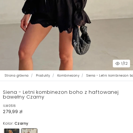
1
/12
Strona główna
Produkty
Kombinezony
Siena - Letni kombinezon b
Siena - Letni kombinezon boho z haftowanej
bawełny Czarny
ILM0516
279,99 zł
Kolor:
Czarny