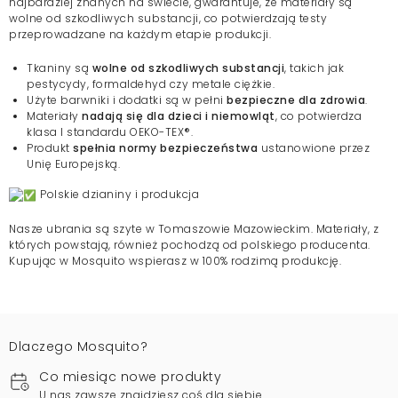
najbardziej znanych na świecie, gwarantuje, że materiały są
wolne od szkodliwych substancji, co potwierdzają testy
przeprowadzane na każdym etapie produkcji.
Tkaniny są
wolne od szkodliwych substancji
, takich jak
pestycydy, formaldehyd czy metale ciężkie.
Użyte barwniki i dodatki są w pełni
bezpieczne dla zdrowia
.
Materiały
nadają się dla dzieci i niemowląt
, co potwierdza
klasa I standardu OEKO-TEX®.
Produkt
spełnia normy bezpieczeństwa
ustanowione przez
Unię Europejską.
Polskie dzianiny i produkcja
Nasze ubrania są szyte w Tomaszowie Mazowieckim. Materiały, z
których powstają, również pochodzą od polskiego producenta.
Kupując w Mosquito wspierasz w 100% rodzimą produkcję.
Dlaczego Mosquito?
Co miesiąc nowe produkty
U nas zawsze znajdziesz coś dla siebie.