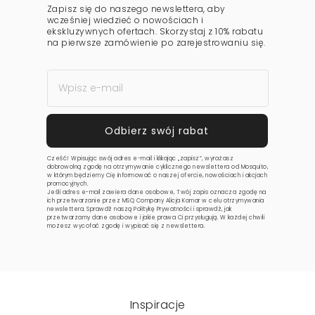
Zapisz się do naszego newslettera, aby
wcześniej wiedzieć o nowościach i
ekskluzywnych ofertach. Skorzystaj z 10% rabatu
na pierwsze zamówienie po zarejestrowaniu się.
Cześć! Wpisując swój adres e-mail i klikając „zapisz”, wyrażasz
dobrowolną zgodę na otrzymywanie cyklicznego newslettera od Mosquito,
w którym będziemy Cię informować o naszej ofercie, nowościach i akcjach
promocyjnych.
Jeśli adres e-mail zawiera dane osobowe, Twój zapis oznacza zgodę na
ich przetwarzanie przez MSQ Company Alicja Komar w celu otrzymywania
newslettera. Sprawdź naszą
Politykę Prywatności
i sprawdź, jak
przetwarzamy dane osobowe i jakie prawa Ci przysługują. W każdej chwili
możesz wycofać zgodę i wypisać się z newslettera.
Inspiracje