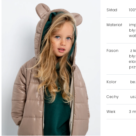
Skład
100
Materiał
imp
bły
wat
Fason
z k
bły
ela
prz
Kolor
be
Cechy
usz
Wiek
3 mi