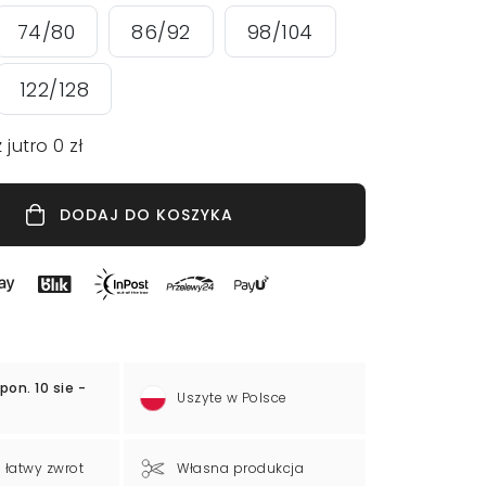
74/80
86/92
98/104
122/128
 jutro 0 zł
DODAJ DO KOSZYKA
pon. 10 sie -
Uszyte w Polsce
a łatwy zwrot
Własna produkcja