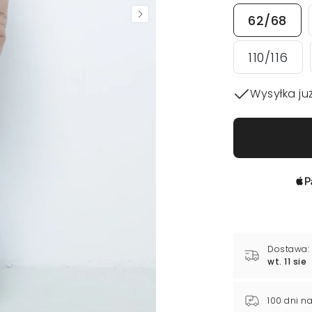
62/68
110/116
Wysyłka już
Dostawa:
wt. 11 sie
100 dni n