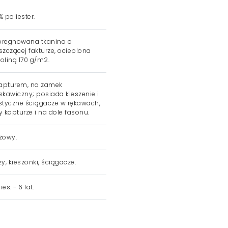
% poliester.
regnowana tkanina o
szczącej fakturze, ocieplona
oliną 170 g/m2.
apturem, na zamek
skawiczny; posiada kieszenie i
styczne ściągacze w rękawach,
y kapturze i na dole fasonu.
żowy.
y, kieszonki, ściągacze.
es. - 6 lat.