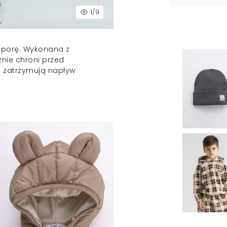
1
/9
 porę. Wykonana z
cznie chroni przed
 i zatrzymują napływ