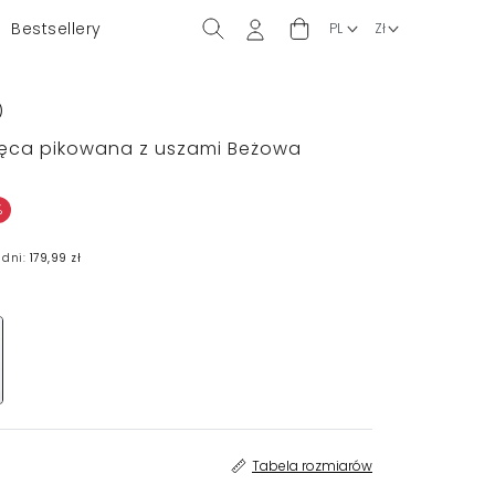
Bestsellery
)
ięca pikowana z uszami Beżowa
%
 dni:
179,99 zł
Tabela rozmiarów