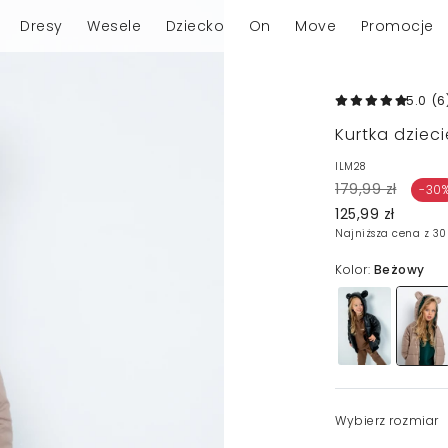
Dresy
Wesele
Dziecko
On
Move
Promocje
5.0
(6
Kurtka dziec
ILM28
179,99 zł
-30
125,99 zł
Najniższa cena z 30
Kolor:
Beżowy
Wybierz rozmiar