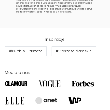
Jeśli adres e-mail zawiera dane osobowe, Twój zapis oznacza zgodę na
ich przetwarzanie przez MSQ Company Alicja Komar w celu otrzymywania
newslettera. Sprawdź naszą
Politykę Prywatności
i sprawdź, jak
przetwarzamy dane osobowe i jakie prawa Ci przysługują. W każdej chwili
możesz wycofać zgodę i wypisać się z newslettera.
Inspiracje
#Kurtki & Płaszcze
#Płaszcze damskie
Media o nas