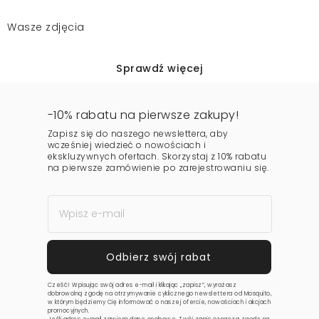
Wasze zdjęcia
Sprawdź więcej
-10% rabatu na pierwsze zakupy!
Zapisz się do naszego newslettera, aby
wcześniej wiedzieć o nowościach i
ekskluzywnych ofertach. Skorzystaj z 10% rabatu
na pierwsze zamówienie po zarejestrowaniu się.
Cześć! Wpisując swój adres e-mail i klikając „zapisz”, wyrażasz
dobrowolną zgodę na otrzymywanie cyklicznego newslettera od Mosquito,
w którym będziemy Cię informować o naszej ofercie, nowościach i akcjach
promocyjnych.