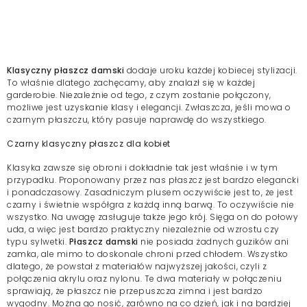
Klasyczny płaszcz damski
dodaje uroku każdej kobiecej stylizacji.
To właśnie dlatego zachęcamy, aby znalazł się w każdej
garderobie. Niezależnie od tego, z czym zostanie połączony,
możliwe jest uzyskanie klasy i elegancji. Zwłaszcza, jeśli mowa o
czarnym płaszczu, który pasuje naprawdę do wszystkiego.
Czarny klasyczny płaszcz dla kobiet
Klasyka zawsze się obroni i dokładnie tak jest właśnie i w tym
przypadku. Proponowany przez nas płaszcz jest bardzo elegancki
i ponadczasowy. Zasadniczym plusem oczywiście jest to, że jest
czarny i świetnie współgra z każdą inną barwą. To oczywiście nie
wszystko. Na uwagę zasługuje także jego krój. Sięga on do połowy
uda, a więc jest bardzo praktyczny niezależnie od wzrostu czy
typu sylwetki.
Płaszcz damski
nie posiada żadnych guzików ani
zamka, ale mimo to doskonale chroni przed chłodem. Wszystko
dlatego, że powstał z materiałów najwyższej jakości, czyli z
połączenia akrylu oraz nylonu. Te dwa materiały w połączeniu
sprawiają, że płaszcz nie przepuszcza zimna i jest bardzo
wygodny. Można go nosić, zarówno na co dzień, jak i na bardziej