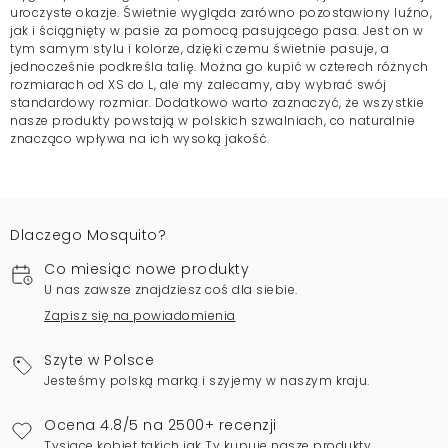
uroczyste okazje. Świetnie wygląda zarówno pozostawiony luźno,
jak i ściągnięty w pasie za pomocą pasującego pasa. Jest on w
tym samym stylu i kolorze, dzięki czemu świetnie pasuje, a
jednocześnie podkreśla talię. Można go kupić w czterech różnych
rozmiarach od XS do L, ale my zalecamy, aby wybrać swój
standardowy rozmiar. Dodatkowo warto zaznaczyć, że wszystkie
nasze produkty powstają w polskich szwalniach, co naturalnie
znacząco wpływa na ich wysoką jakość.
Dlaczego Mosquito?
Co miesiąc nowe produkty
U nas zawsze znajdziesz coś dla siebie.
Zapisz się na powiadomienia
Szyte w Polsce
Jesteśmy polską marką i szyjemy w naszym kraju.
Ocena 4.8/5 na 2500+ recenzji
Tysiące kobiet takich jak Ty kupuje nasze produkty.