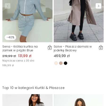
-40%
Sena - Krótka kurtka na
Salve - Płaszcz damski w
zamek w prążki Blue
jodełkę Beżowy
131,99 zł
469,99 zł
219,99 zł
Najniższa cena z 30 dni
186,99 zł
Top 10 w kategorii Kurtki & Płaszcze