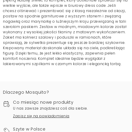
piękną Natalię Siwiec to komplet, który doskonale sprawdzi się na
wielkie wyjście, ale także wpisze w biurowy dress code. Jeśli
chcesz olśniewać i prezentować się z klasą niezależnie od okazji,
postaw na spodnie garniturowe z wyższym stanem i zwężaną
nogawką oraz marynarkę o luźniejszym kroju przewiązaną w talii
szerokim paskiem. Zestaw w modnym, miodowym kolorze został
wykonany z wysokiej jakości tkaniny z matowym wykończeniem.
Żakiet ma kołnierz szalowy i poduszki w ramionach, które
sprawiają, że sylwetka prezentuje się jeszcze bardziej szykownie.
Krepowany materiał doskonale układa się na ciele, podkreślając
figurę. Dzięki temu, że jest lekko elastyczny, zapewnia pełen
komfort noszenia. Komplet idealnie będzie wyglądał z
lakierowanymi szpilkami w czarnym kolorze i elegancką torbą.
Dlaczego Mosquito?
Co miesiąc nowe produkty
U nas zawsze znajdziesz coś dla siebie.
Zapisz się na powiadomienia
Szyte w Polsce