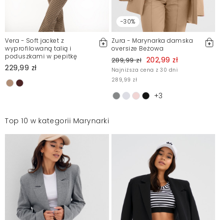
-30%
Vera - Soft jacket z
Zura - Marynarka damska
wyprofilowaną talią i
oversize Beżowa
poduszkami w pepitkę
202,99 zł
289,99 zł
229,99 zł
Najniższa cena z 30 dni
289,99 zł
+3
Top 10 w kategorii Marynarki