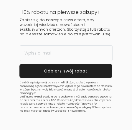
-10% rabatu na pierwsze zakupy!
Zapisz się do naszego newslettera, aby
wcześniej wiedzieć o nowościach i
ekskluzywnych ofertach. Skorzystaj z 10% rabatu
na pierwsze zamówienie po zarejestrowaniu się.
Cześć! Wpisując swój adres e-mail i klikając „zapisz”, wyrażasz
dobrowolną zgodę na otrzymywanie cyklicznego newslettera od Mosquito,
w którym będziemy Cię informować o naszej ofercie, nowościach i akcjach
promocyjnych.
Jeśli adres e-mail zawiera dane osobowe, Twój zapis oznacza zgodę na
ich przetwarzanie przez MSQ Company Alicja Komar w celu otrzymywania
newslettera. Sprawdź naszą
Politykę Prywatności
i sprawdź, jak
przetwarzamy dane osobowe i jakie prawa Ci przysługują. W każdej chwili
możesz wycofać zgodę i wypisać się z newslettera.