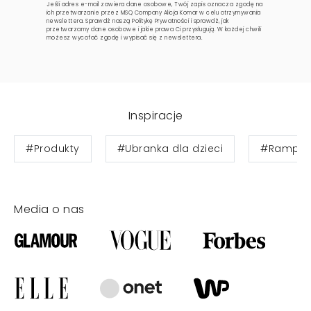
Jeśli adres e-mail zawiera dane osobowe, Twój zapis oznacza zgodę na
ich przetwarzanie przez MSQ Company Alicja Komar w celu otrzymywania
newslettera. Sprawdź naszą
Politykę Prywatności
i sprawdź, jak
przetwarzamy dane osobowe i jakie prawa Ci przysługują. W każdej chwili
możesz wycofać zgodę i wypisać się z newslettera.
Inspiracje
#Produkty
#Ubranka dla dzieci
#Ramper
Media o nas