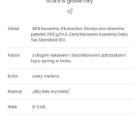
oczka w głowie taty.
Skład
95% bawełna, 5% elastan. Elastyczna dzianina
pętelka 250 g/m2. Certyfikowana bawełna Oeko
Tex Standard 100.
Fason
z długim rękawem i bezniklowymi zatrzaskami
typu spring w kroku.
Kolor
szary melanż.
Nadruk
,,Mój tata wymiata".
Wiek
0-3 lat.