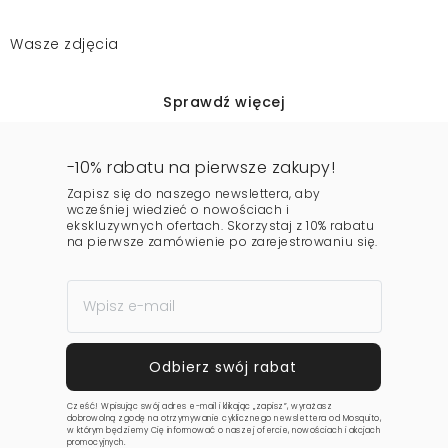
Wasze zdjęcia
Sprawdź więcej
-10% rabatu na pierwsze zakupy!
Zapisz się do naszego newslettera, aby
wcześniej wiedzieć o nowościach i
ekskluzywnych ofertach. Skorzystaj z 10% rabatu
na pierwsze zamówienie po zarejestrowaniu się.
Cześć! Wpisując swój adres e-mail i klikając „zapisz”, wyrażasz
dobrowolną zgodę na otrzymywanie cyklicznego newslettera od Mosquito,
w którym będziemy Cię informować o naszej ofercie, nowościach i akcjach
promocyjnych.