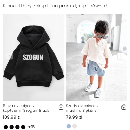
Klienci, którzy zakupili ten produkt, kupili również:
Bluza dziecięca z
Szorty dziecięce z
kapturem ''Szogun" Black
muślinu Błękitne
109,99 zł
79,99 zł
+15
1