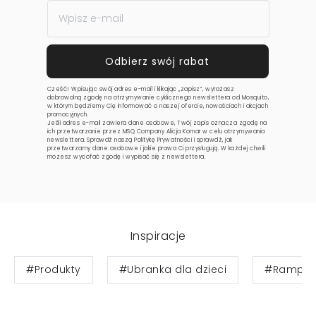
Cześć! Wpisując swój adres e-mail i klikając „zapisz”, wyrażasz
dobrowolną zgodę na otrzymywanie cyklicznego newslettera od Mosquito,
w którym będziemy Cię informować o naszej ofercie, nowościach i akcjach
promocyjnych.
Jeśli adres e-mail zawiera dane osobowe, Twój zapis oznacza zgodę na
ich przetwarzanie przez MSQ Company Alicja Komar w celu otrzymywania
newslettera. Sprawdź naszą
Politykę Prywatności
i sprawdź, jak
przetwarzamy dane osobowe i jakie prawa Ci przysługują. W każdej chwili
możesz wycofać zgodę i wypisać się z newslettera.
Inspiracje
#Produkty
#Ubranka dla dzieci
#Ramper