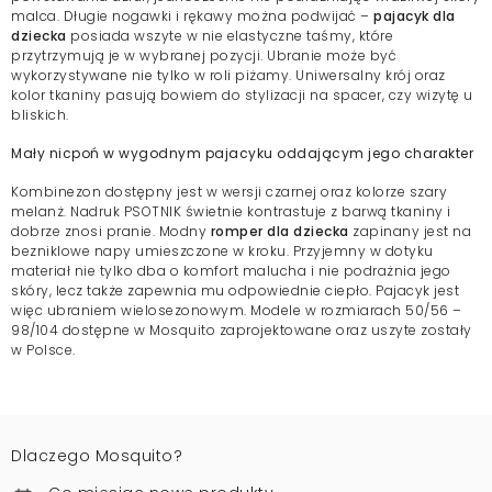
malca. Długie nogawki i rękawy można podwijać –
pajacyk dla
dziecka
posiada wszyte w nie elastyczne taśmy, które
przytrzymują je w wybranej pozycji. Ubranie może być
wykorzystywane nie tylko w roli piżamy. Uniwersalny krój oraz
kolor tkaniny pasują bowiem do stylizacji na spacer, czy wizytę u
bliskich.
Mały nicpoń w wygodnym pajacyku oddającym jego charakter
Kombinezon dostępny jest w wersji czarnej oraz kolorze szary
melanż. Nadruk PSOTNIK świetnie kontrastuje z barwą tkaniny i
dobrze znosi pranie. Modny
romper dla dziecka
zapinany jest na
bezniklowe napy umieszczone w kroku. Przyjemny w dotyku
materiał nie tylko dba o komfort malucha i nie podrażnia jego
skóry, lecz także zapewnia mu odpowiednie ciepło. Pajacyk jest
więc ubraniem wielosezonowym. Modele w rozmiarach 50/56 –
98/104 dostępne w Mosquito zaprojektowane oraz uszyte zostały
w Polsce.
Dlaczego Mosquito?