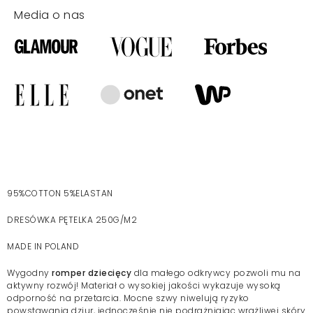
Media o nas
95%COTTON 5%ELASTAN
DRESÓWKA PĘTELKA 250G/M2
MADE IN POLAND
Wygodny
romper dziecięcy
dla małego odkrywcy pozwoli mu na
aktywny rozwój! Materiał o wysokiej jakości wykazuje wysoką
odporność na przetarcia. Mocne szwy niwelują ryzyko
powstawania dziur, jednocześnie nie podrażniając wrażliwej skóry