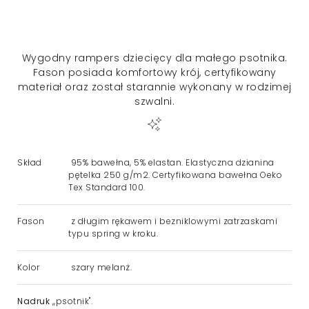
Wygodny rampers dziecięcy dla małego psotnika.
Fason posiada komfortowy krój, certyfikowany
materiał oraz został starannie wykonany w rodzimej
szwalni.
Skład
95% bawełna, 5% elastan. Elastyczna dzianina
pętelka 250 g/m2. Certyfikowana bawełna Oeko
Tex Standard 100.
Fason
z długim rękawem i bezniklowymi zatrzaskami
typu spring w kroku.
Kolor
szary melanż.
Nadruk
,,psotnik".