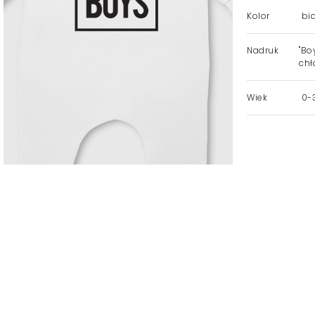
Kolor
bia
Nadruk
"Bo
chł
Wiek
0-3