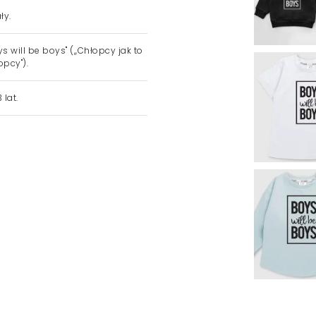
ły.
ys will be boys" (,,Chłopcy jak to
opcy").
 lat.