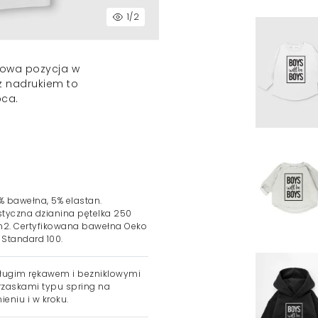
1
/2
owa pozycja w
z nadrukiem to
pca.
 bawełna, 5% elastan.
styczna dzianina pętelka 250
2. Certyfikowana bawełna Oeko
 Standard 100.
ługim rękawem i bezniklowymi
rzaskami typu spring na
ieniu i w kroku.