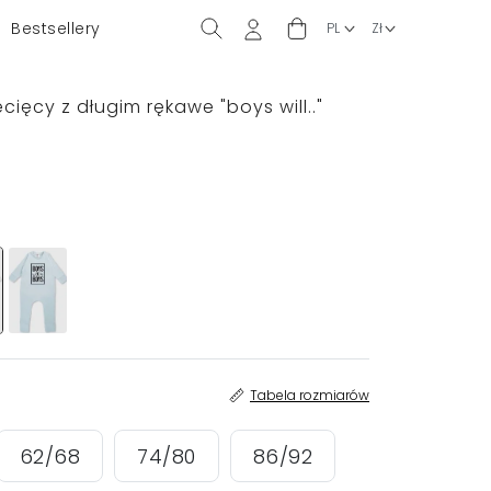
Bestsellery
ięcy z długim rękawe "boys will.."
Tabela rozmiarów
62/68
74/80
86/92