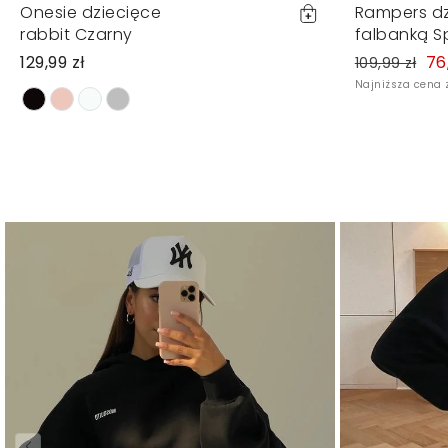
Onesie dziecięce
Rampers dz
rabbit Czarny
falbanką S
129,99 zł
76
109,99 zł
Najniższa cena z