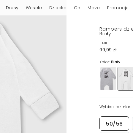
Dresy
Wesele
Dziecko
On
Move
Promocje
Rampers dziec
Biały
ILM11
99,99 zł
Kolor:
Biały
Wybierz rozmiar
50/56