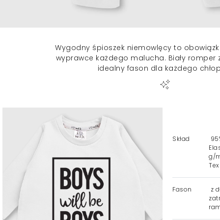
Wygodny śpioszek niemowlęcy to obowiązk
wyprawce każdego malucha. Biały romper 
idealny fason dla każdego chło
Skład
95%
Ela
g/m
Tex
Fason
z d
zat
ram