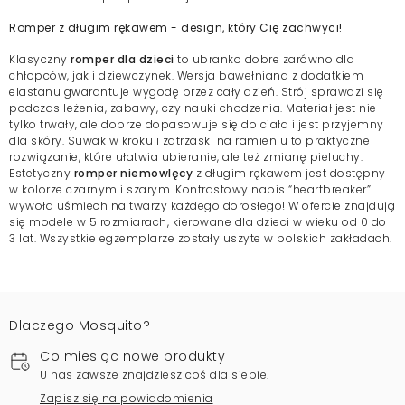
Romper z długim rękawem - design, który Cię zachwyci!
Klasyczny
romper dla dzieci
to ubranko dobre zarówno dla
chłopców, jak i dziewczynek. Wersja bawełniana z dodatkiem
elastanu gwarantuje wygodę przez cały dzień. Strój sprawdzi się
podczas leżenia, zabawy, czy nauki chodzenia. Materiał jest nie
tylko trwały, ale dobrze dopasowuje się do ciała i jest przyjemny
dla skóry. Suwak w kroku i zatrzaski na ramieniu to praktyczne
rozwiązanie, które ułatwia ubieranie, ale też zmianę pieluchy.
Estetyczny
romper niemowlęcy
z długim rękawem jest dostępny
w kolorze czarnym i szarym. Kontrastowy napis “heartbreaker”
wywoła uśmiech na twarzy każdego dorosłego! W ofercie znajdują
się modele w 5 rozmiarach, kierowane dla dzieci w wieku od 0 do
3 lat. Wszystkie egzemplarze zostały uszyte w polskich zakładach.
Dlaczego Mosquito?
Co miesiąc nowe produkty
U nas zawsze znajdziesz coś dla siebie.
Zapisz się na powiadomienia