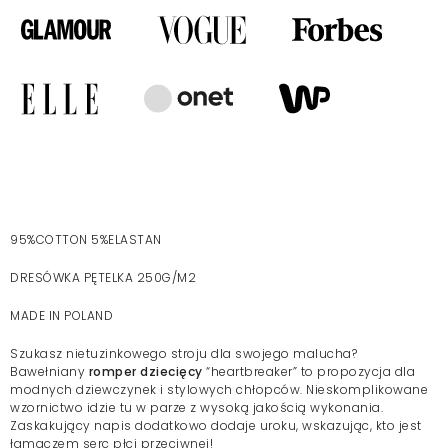
95%COTTON 5%ELASTAN
DRESÓWKA PĘTELKA 250G/M2
MADE IN POLAND
Szukasz nietuzinkowego stroju dla swojego malucha?
Bawełniany
romper dziecięcy
“heartbreaker” to propozycja dla
modnych dziewczynek i stylowych chłopców. Nieskomplikowane
wzornictwo idzie tu w parze z wysoką jakością wykonania.
Zaskakujący napis dodatkowo dodaje uroku, wskazując, kto jest
łamaczem serc płci przeciwnej!