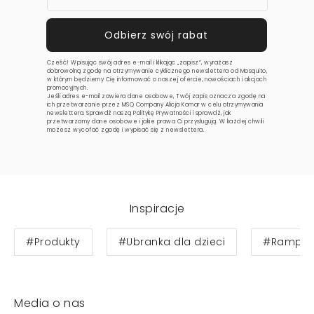
Cześć! Wpisując swój adres e-mail i klikając „zapisz”, wyrażasz
dobrowolną zgodę na otrzymywanie cyklicznego newslettera od Mosquito,
w którym będziemy Cię informować o naszej ofercie, nowościach i akcjach
promocyjnych.
Jeśli adres e-mail zawiera dane osobowe, Twój zapis oznacza zgodę na
ich przetwarzanie przez MSQ Company Alicja Komar w celu otrzymywania
newslettera. Sprawdź naszą
Politykę Prywatności
i sprawdź, jak
przetwarzamy dane osobowe i jakie prawa Ci przysługują. W każdej chwili
możesz wycofać zgodę i wypisać się z newslettera.
Inspiracje
#Produkty
#Ubranka dla dzieci
#Ramper
Media o nas