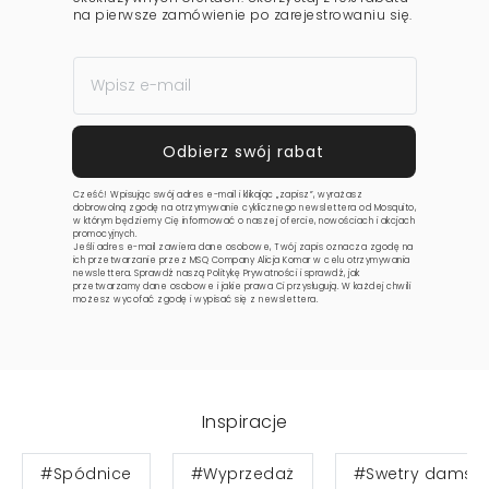
na pierwsze zamówienie po zarejestrowaniu się.
Cześć! Wpisując swój adres e-mail i klikając „zapisz”, wyrażasz
dobrowolną zgodę na otrzymywanie cyklicznego newslettera od Mosquito,
w którym będziemy Cię informować o naszej ofercie, nowościach i akcjach
promocyjnych.
Jeśli adres e-mail zawiera dane osobowe, Twój zapis oznacza zgodę na
ich przetwarzanie przez MSQ Company Alicja Komar w celu otrzymywania
newslettera. Sprawdź naszą
Politykę Prywatności
i sprawdź, jak
przetwarzamy dane osobowe i jakie prawa Ci przysługują. W każdej chwili
możesz wycofać zgodę i wypisać się z newslettera.
Inspiracje
#Spódnice
#Wyprzedaż
#Swetry damski