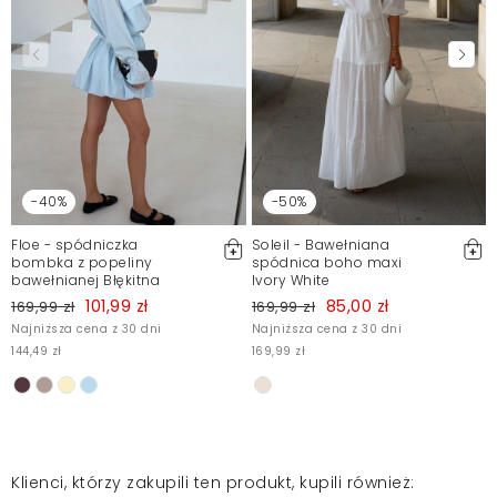
-40%
-50%
Floe - spódniczka
Soleil - Bawełniana
bombka z popeliny
spódnica boho maxi
bawełnianej Błękitna
Ivory White
101,99 zł
85,00 zł
169,99 zł
169,99 zł
Najniższa cena z 30 dni
Najniższa cena z 30 dni
1
144,49 zł
169,99 zł
Klienci, którzy zakupili ten produkt, kupili również: