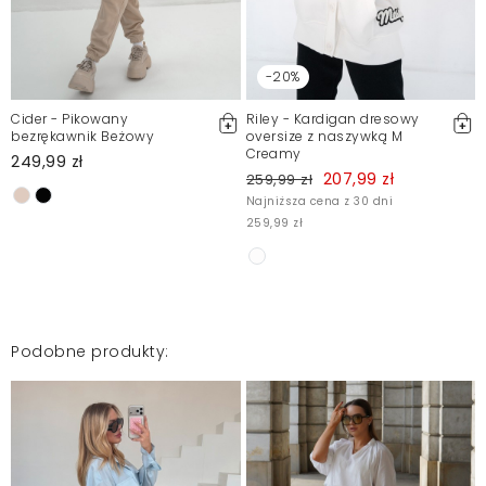
Klientów. Po moderacji publikujemy zarówno pozytywne, jak i
negatywne opinie. Więcej informacji znajdziesz w naszym
Regulaminie.
-20%
Zgłoś nielegalną treść
Cider - Pikowany
Riley - Kardigan dresowy
bezrękawnik Beżowy
oversize z naszywką M
Creamy
249,99 zł
207,99 zł
259,99 zł
Najniższa cena z 30 dni
1
259,99 zł
Podobne produkty: