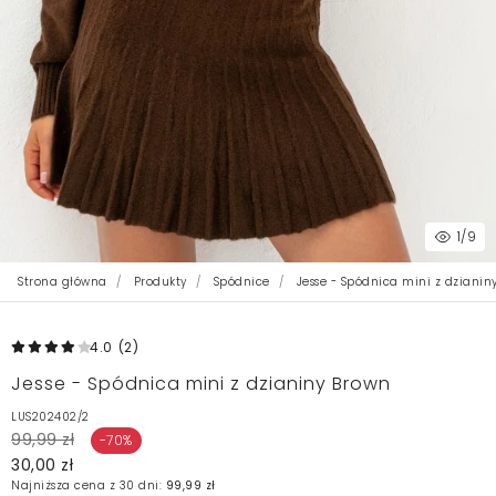
1
/9
Strona główna
Produkty
Spódnice
Jesse - Spódnica mini z dzianin
4.0
(2
)
Jesse - Spódnica mini z dzianiny Brown
LUS202402/2
99,99 zł
-70%
30,00 zł
Najniższa cena z 30 dni:
99,99 zł