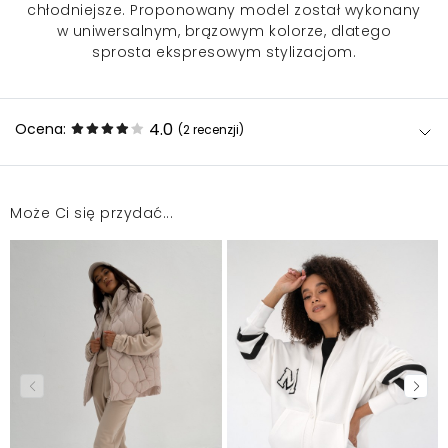
chłodniejsze. Proponowany model został wykonany
w uniwersalnym, brązowym kolorze, dlatego
sprosta ekspresowym stylizacjom.
4.0
Ocena:
(2
recenzji
)
Może Ci się przydać...
Piękna spódniczka. Polecam.
Ewa
2026-02-27
Spódniczka bardzo króciutka , cieniutka, ale nie
prześwituje. Razem z golfem prezentuje się super.
Żaneta
2024-11-29
Mosquito zamieszcza wyłącznie zweryfikowane opinie