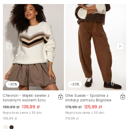
-30%
-30%
Chevron - Miękki sweter z
Ollie Suede - Spodnie z
tonalnym wzorem Ecru
imitacji zamszu Brązowe
139,99 zł
125,99 zł
199,99 zł
179,99 zł
Najniższa cena z 30 dni
Najniższa cena z 30 dni
199,99 zł
179,99 zł