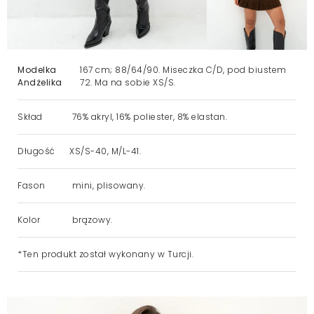
Modelka
167 cm; 88/64/90. Miseczka C/D, pod biustem
Andżelika
72. Ma na sobie XS/S.
Skład
76% akryl, 16% poliester, 8% elastan.
Długość
XS/S-40, M/L-41.
Fason
mini, plisowany.
Kolor
brązowy.
*Ten produkt został wykonany w Turcji.