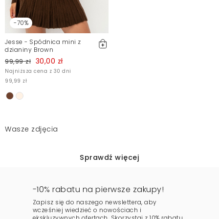
-70%
Jesse - Spódnica mini z
dzianiny Brown
30,00 zł
99,99 zł
Najniższa cena z 30 dni
99,99 zł
Wasze zdjęcia
Sprawdź więcej
-10% rabatu na pierwsze zakupy!
Zapisz się do naszego newslettera, aby
wcześniej wiedzieć o nowościach i
ekskluzywnych ofertach. Skorzystaj z 10% rabatu