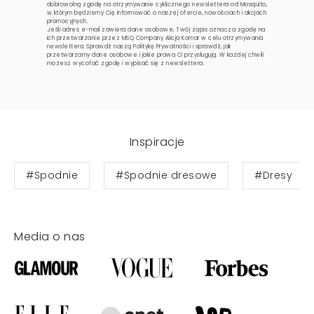
dobrowolną zgodę na otrzymywanie cyklicznego newslettera od Mosquito,
w którym będziemy Cię informować o naszej ofercie, nowościach i akcjach
promocyjnych.
Jeśli adres e-mail zawiera dane osobowe, Twój zapis oznacza zgodę na
ich przetwarzanie przez MSQ Company Alicja Komar w celu otrzymywania
newslettera. Sprawdź naszą
Politykę Prywatności
i sprawdź, jak
przetwarzamy dane osobowe i jakie prawa Ci przysługują. W każdej chwili
możesz wycofać zgodę i wypisać się z newslettera.
Inspiracje
#Spodnie
#Spodnie dresowe
#Dresy
Media o nas