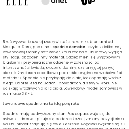
Rzuć wyzwanie szarej rzeczywistości razem z ubraniami od
Mosquito. Dostępne u nas
spodnie damskie
uszyto z delikatnej,
lawendowej tkaniny soft velvet, która zadba o unikatowy wygląd
stylizacji, jak żaden inny materiał. Odzież mieni się wyjątkowym
blaskiem i przybiera różne odcienie w zależności od
intensywności światła, ułożenia tkaniny, czy przyjętej pozycji
ciała. Luźny fason dodatkowo podkreśla oryginalne właściwości
materiału. Spodnie nie przylegają do ciała, lecz opadają wzdłuż
niego. Dobrze leżą na udach i pośladkach, a szwy w kroku nie
uciskają wrażliwych okolic ciała. Lawendowy model zamówisz w
rozmiarze XS - L.
Lawendowe spodnie na każdą porę roku
Spodnie mają podwyższony stan. Pas dopasowuje się do
sylwetki i dobrze spisuje się podczas każdej zmiany pozycji ciała.
Na linii bioder znajdują się dwie kieszenie. Nogawki zwężane są ku