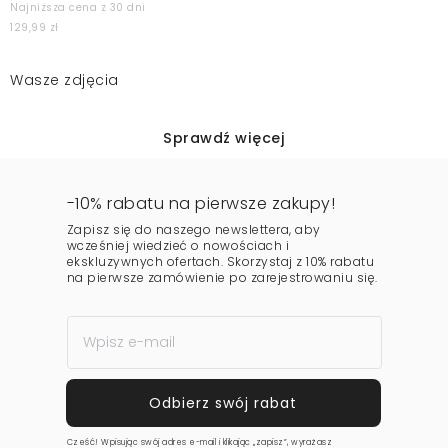
Najniższa cena z 30 dni
129,99 zł
Wasze zdjęcia
Sprawdź więcej
-10% rabatu na pierwsze zakupy!
Zapisz się do naszego newslettera, aby
wcześniej wiedzieć o nowościach i
ekskluzywnych ofertach. Skorzystaj z 10% rabatu
na pierwsze zamówienie po zarejestrowaniu się.
Cześć! Wpisując swój adres e-mail i klikając „zapisz”, wyrażasz