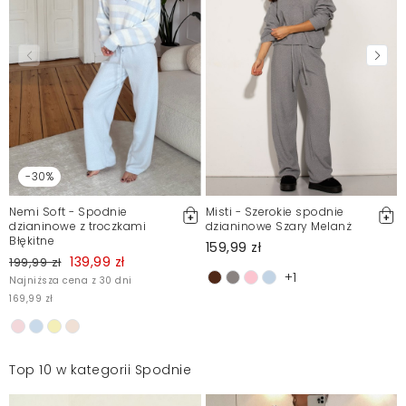
Marta
2021-01-25
Mosquito zamieszcza wyłącznie zweryfikowane opinie
Klientów. Po moderacji publikujemy zarówno pozytywne, jak i
negatywne opinie. Więcej informacji znajdziesz w naszym
Regulaminie.
Zgłoś nielegalną treść
-30%
Nemi Soft - Spodnie
Misti - Szerokie spodnie
dzianinowe z troczkami
dzianinowe Szary Melanż
Błękitne
159,99 zł
139,99 zł
199,99 zł
+1
Najniższa cena z 30 dni
169,99 zł
Top 10 w kategorii Spodnie