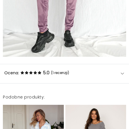
5.0
Ocena:
(1
recenzji
)
Podobne produkty:
Świetne dopełnienie całego zestawu, materiał
delikatny, aksamitny, przyjemny w dotyku i noszeniu.
Kolor bomba. Dla typowej S polecam XS. Są nadal
luźniejsze, ale w zestawieniu z bluzą o fasonie
nietoperza wyglądają wspaniale.