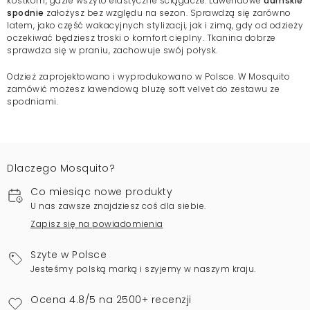
kostkom, gdzie wszyto elastyczne ściągacze. Lawendowe
damskie
spodnie
założysz bez względu na sezon. Sprawdzą się zarówno
latem, jako część wakacyjnych stylizacji, jak i zimą, gdy od odzieży
oczekiwać będziesz troski o komfort cieplny. Tkanina dobrze
sprawdza się w praniu, zachowuje swój połysk.
Odzież zaprojektowano i wyprodukowano w Polsce. W Mosquito
zamówić możesz lawendową bluzę soft velvet do zestawu ze
spodniami.
Dlaczego Mosquito?
Co miesiąc nowe produkty
U nas zawsze znajdziesz coś dla siebie.
Zapisz się na powiadomienia
Szyte w Polsce
Jesteśmy polską marką i szyjemy w naszym kraju.
Ocena 4.8/5 na 2500+ recenzji