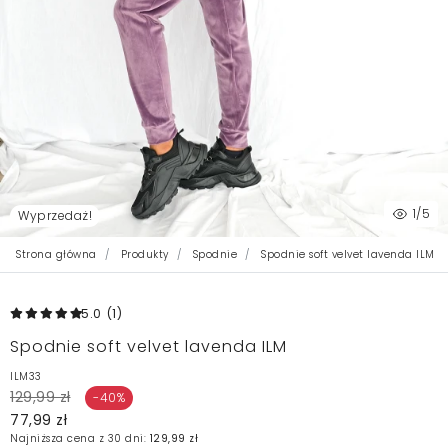
1
/5
Wyprzedaż!
Strona główna
Produkty
Spodnie
Spodnie soft velvet lavenda ILM
5.0
(1
)
Spodnie soft velvet lavenda ILM
ILM33
129,99 zł
-40%
77,99 zł
Najniższa cena z 30 dni:
129,99 zł