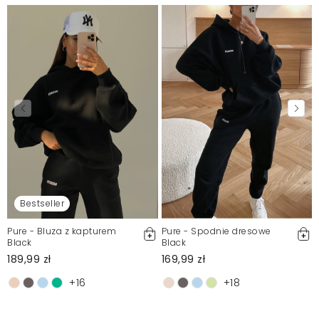
Bestseller
Pure - Bluza z kapturem
Pure - Spodnie dresowe
Black
Black
189,99 zł
169,99 zł
+16
+18