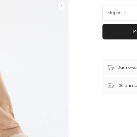
P
Darmowa
100 dni n