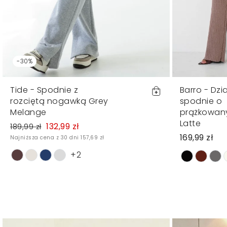
-30%
Tide - Spodnie z
Barro - Dz
rozciętą nogawką Grey
spodnie o
Melange
prążkowan
Latte
132,99 zł
189,99 zł
169,99 zł
Najniższa cena z 30 dni 157,69 zł
+2