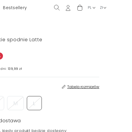
Bestsellery
kie spodnie Latte
%
 dni:
139,99 zł
Tabela rozmiarów
M
L
dostawa
 kiedy produkt będzie dostępny: