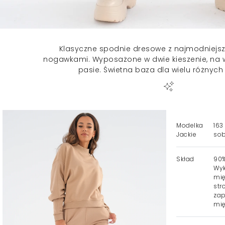
Klasyczne spodnie dresowe z najmodniejsz
nogawkami. Wyposażone w dwie kieszenie, na
pasie. Świetna baza dla wielu różnych s
Modelka
163
Jackie
sob
Skład
90%
Wyk
mię
str
za
mię