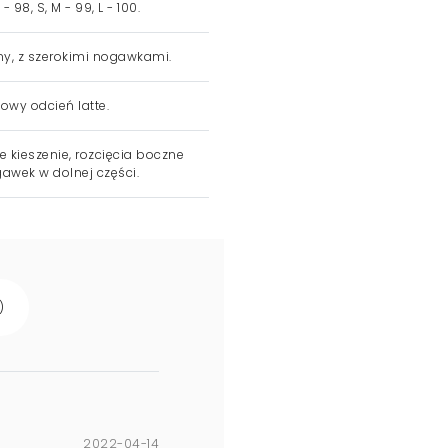
- 98, S, M - 99, L - 100.
ny, z szerokimi nogawkami.
owy odcień latte.
e kieszenie, rozcięcia boczne
awek w dolnej części.
)
2022-04-14