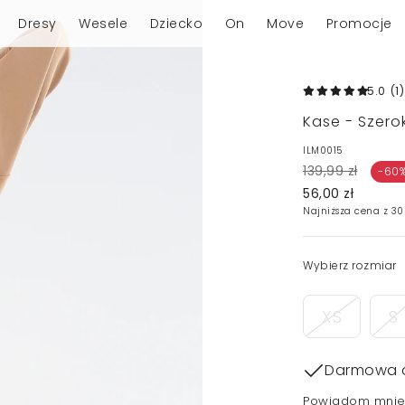
Dresy
Wesele
Dziecko
On
Move
Promocje
5.0
(1
)
Kase - Szero
ILM0015
139,99 zł
-60
56,00 zł
Najniższa cena z 30
Wybierz rozmiar
XS
S
Darmowa 
Powiadom mnie,