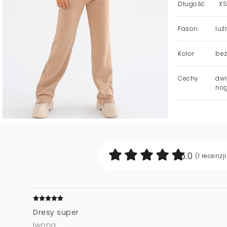
Długość
XS 
Fason
luź
Kolor
beż
Cechy
dwi
nog
5.0
(1
recenzji
Dresy super
Iwona