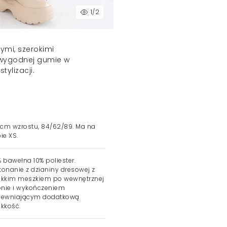
1
/2
ymi, szerokimi
 wygodnej gumie w
tylizacji.
 cm wzrostu, 84/62/89. Ma na
ie XS.
 bawełna 10% poliester.
onanie z dzianiny dresowej z
kkim meszkiem po wewnętrznej
onie i wykończeniem
pewniającym dodatkową
kkość.