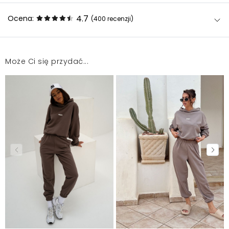
4.7
Ocena:
(400
recenzji
)
Może Ci się przydać...
*****
Magdalena
2026-05-25
To mój trzeci komplet dresowy Jakość pierwsza
klasa
Krystyna
2026-05-22
Spodnie megaaa
Joanna
2026-05-2
Super wnuczka zadowolona