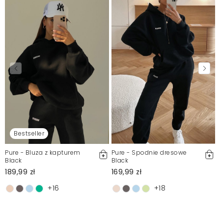
Bestseller
Pure - Bluza z kapturem
Pure - Spodnie dresowe
Black
Black
189,99 zł
169,99 zł
+16
+18