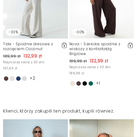
-30%
-30%
Tide - Spodnie dresowe z
Nova - Szerokie spodnie z
rozcięciem Coconut
wiskozy z kontrafałdą
Brązowe
132,99 zł
189,99 zł
132,99 zł
189,99 zł
Najniższa cena z 30 dni
Najniższa cena z 30 dni
157,69 zł
189,99 zł
+2
+1
Klienci, którzy zakupili ten produkt, kupili również: