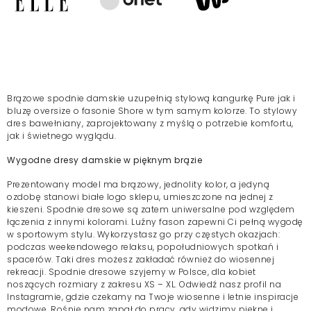
Brązowe spodnie damskie uzupełnią stylową kangurkę Pure jak i
bluzę oversize o fasonie Shore w tym samym kolorze. To stylowy
dres bawełniany, zaprojektowany z myślą o potrzebie komfortu,
jak i świetnego wyglądu.
Wygodne dresy damskie w pięknym brązie
Prezentowany model ma brązowy, jednolity kolor, a jedyną
ozdobę stanowi białe logo sklepu, umieszczone na jednej z
kieszeni. Spodnie dresowe są zatem uniwersalne pod względem
łączenia z innymi kolorami. Luźny fason zapewni Ci
pełną wygodę
w sportowym stylu
. Wykorzystasz go przy częstych okazjach:
podczas weekendowego relaksu, popołudniowych spotkań i
spacerów. Taki dres możesz zakładać również do wiosennej
rekreacji. Spodnie
dresowe szyjemy w Polsce, dla kobiet
noszących rozmiary z zakresu XS – XL. Odwiedź nasz profil na
Instagramie, gdzie czekamy na Twoje wiosenne i letnie
inspiracje
modowe
. Rośnie nam zapał do pracy, gdy widzimy piękne i