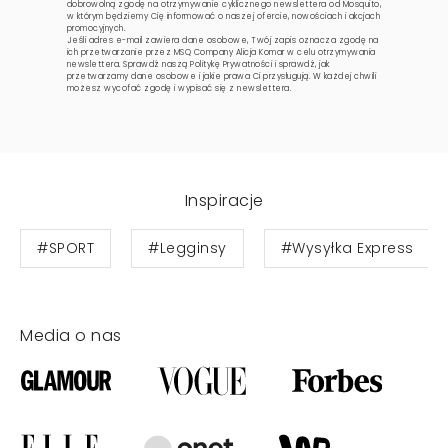
dobrowolną zgodę na otrzymywanie cyklicznego newslettera od Mosquito,
w którym będziemy Cię informować o naszej ofercie, nowościach i akcjach
promocyjnych.
Jeśli adres e-mail zawiera dane osobowe, Twój zapis oznacza zgodę na
ich przetwarzanie przez MSQ Company Alicja Komar w celu otrzymywania
newslettera. Sprawdź naszą
Politykę Prywatności
i sprawdź, jak
przetwarzamy dane osobowe i jakie prawa Ci przysługują. W każdej chwili
możesz wycofać zgodę i wypisać się z newslettera.
Inspiracje
#SPORT
#Legginsy
#Wysyłka Express
Media o nas