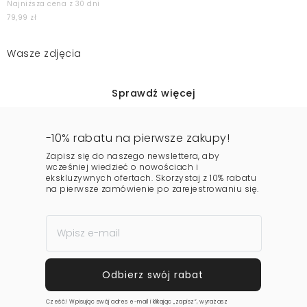
Najniższa cena z 30 dni
79,99 zł
Wasze zdjęcia
Sprawdź więcej
-10% rabatu na pierwsze zakupy!
Zapisz się do naszego newslettera, aby
wcześniej wiedzieć o nowościach i
ekskluzywnych ofertach. Skorzystaj z 10% rabatu
na pierwsze zamówienie po zarejestrowaniu się.
Cześć! Wpisując swój adres e-mail i klikając „zapisz”, wyrażasz