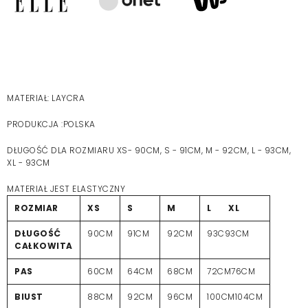
MATERIAŁ: LAYCRA
PRODUKCJA :POLSKA
DŁUGOŚĆ DLA ROZMIARU XS- 90CM, S - 91CM, M - 92CM, L - 93CM,
XL - 93CM
MATERIAŁ JEST ELASTYCZNY
ROZMIAR
XS
S
M
L XL
DŁUGOŚĆ
90CM
91CM
92CM
93C93CM
CAŁKOWITA
PAS
60CM
64CM
68CM
72CM76CM
BIUST
88CM
92CM
96CM
100CM104CM