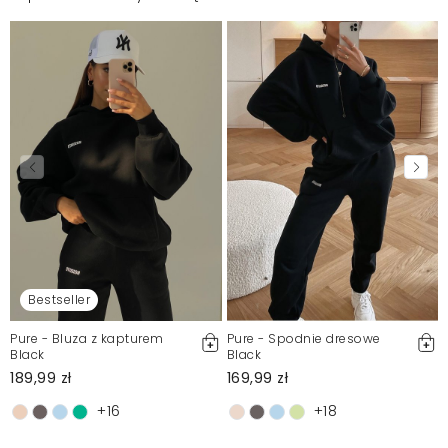
Bestseller
Pure - Bluza z kapturem
Pure - Spodnie dresowe
Black
Black
189,99 zł
169,99 zł
+16
+18