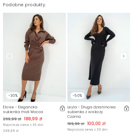
Podobne produkty:
Mosquito zamieszcza wyłącznie zweryfikowane opinie
Klientów. Po moderacji publikujemy zarówno pozytywne, jak i
negatywne opinie. Więcej informacji znajdziesz w naszym
Regulaminie.
Zgłoś nielegalną treść
-30%
-50%
Eloise - Elegancka
Leyla - Długa dzianinowa
sukienka midi Mocca
sukienka z wiskozy
Czarna
188,99 zł
269,99 zł
100,00 zł
199,99 zł
Najniższa cena z 30 dni
Najniższa cena z 30 dni
269,99 zł