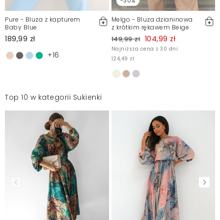
-30%
Pure - Bluza z kapturem
Melgo - Bluza dzianinowa
Baby Blue
z krótkim rękawem Beige
189,99 zł
104,99 zł
149,99 zł
Najniższa cena z 30 dni
+16
124,49 zł
Top 10 w kategorii Sukienki