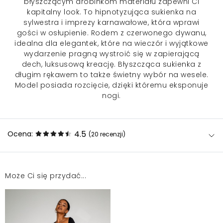
błyszczącym drobinkom materiału zapewni Ci
kapitalny look. To hipnotyzująca
sukienka na
sylwestra
i imprezy karnawałowe, która wprawi
gości w osłupienie. Rodem z czerwonego dywanu,
idealna dla elegantek, które na wieczór i wyjątkowe
wydarzenie pragną wystroić się w zapierającą
dech, luksusową kreację. Błyszcząca sukienka z
długim rękawem to także świetny wybór na wesele.
Model posiada rozcięcie, dzięki któremu eksponuje
nogi.
4.5
Ocena:
(20
recenzji
)
Może Ci się przydać...
Polecam
Magdalena
2025-06-30