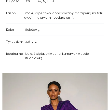
Długość
XS, S - 147, M, L - 148.
Fason
maxi, kopertowy, dopasowany, z draperią na talii,
długim rękawem i poduszkami.
Kolor
fioletowy.
Tył sukienki
zakryty.
Idealna na
bale, święta, sylwestra, karnawał, wesele,
studniówkę.