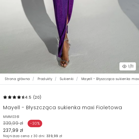
1
/11
Strona główna
Produkty
Sukienki
Mayell - Błyszcząca sukienka max
4.5
(20
)
Mayell - Błyszcząca sukienka maxi Fioletowa
MMM0361
339,99 zł
-30%
237,99 zł
Najniższa cena z 30 dni:
339,99 zł