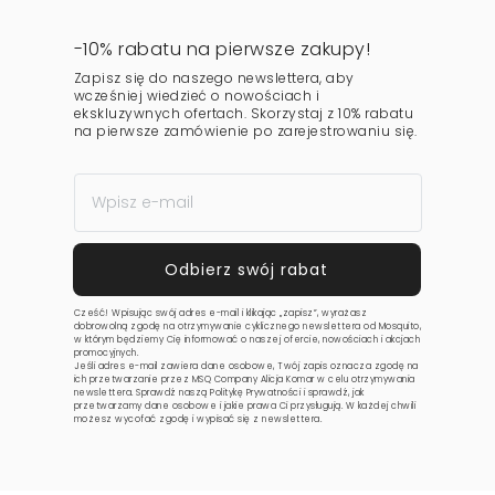
-10% rabatu na pierwsze zakupy!
Zapisz się do naszego newslettera, aby
wcześniej wiedzieć o nowościach i
ekskluzywnych ofertach. Skorzystaj z 10% rabatu
na pierwsze zamówienie po zarejestrowaniu się.
Cześć! Wpisując swój adres e-mail i klikając „zapisz”, wyrażasz
dobrowolną zgodę na otrzymywanie cyklicznego newslettera od Mosquito,
w którym będziemy Cię informować o naszej ofercie, nowościach i akcjach
promocyjnych.
Jeśli adres e-mail zawiera dane osobowe, Twój zapis oznacza zgodę na
ich przetwarzanie przez MSQ Company Alicja Komar w celu otrzymywania
newslettera. Sprawdź naszą
Politykę Prywatności
i sprawdź, jak
przetwarzamy dane osobowe i jakie prawa Ci przysługują. W każdej chwili
możesz wycofać zgodę i wypisać się z newslettera.