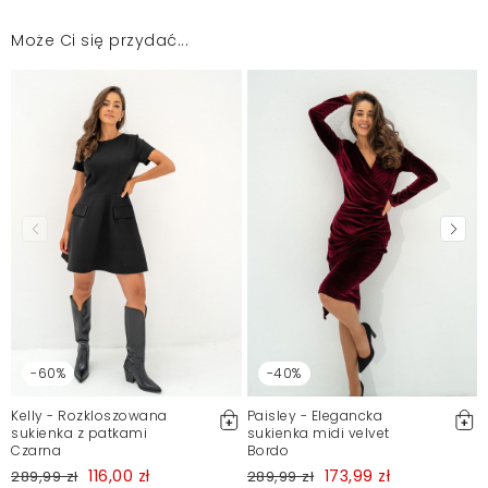
Może Ci się przydać...
Sukienka przyszła ubrudzona w pudrze lub
podkładzie. Chciałam ją odesłać - ale
potrzebowałam jakiejś sukienki na wyjazd. Udało mi
się sprać otarcia,, ale po prostu już nie zamówię
ubrań w waszym sklepie.
Weronika
2025-12-6
Mosquito zamieszcza wyłącznie zweryfikowane opinie
Klientów. Po moderacji publikujemy zarówno pozytywne, jak i
negatywne opinie. Więcej informacji znajdziesz w naszym
Regulaminie.
Zgłoś nielegalną treść
-60%
-40%
Kelly - Rozkloszowana
Paisley - Elegancka
sukienka z patkami
sukienka midi velvet
Czarna
Bordo
116,00 zł
173,99 zł
289,99 zł
289,99 zł