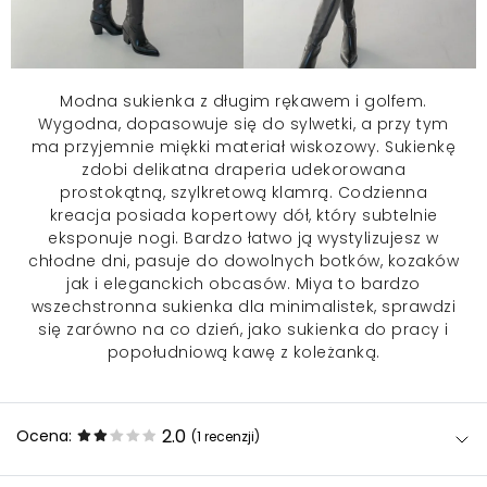
Modna sukienka z długim rękawem i golfem.
Wygodna, dopasowuje się do sylwetki, a przy tym
ma przyjemnie miękki materiał wiskozowy. Sukienkę
zdobi delikatna draperia udekorowana
prostokątną, szylkretową klamrą. Codzienna
kreacja posiada kopertowy dół, który subtelnie
eksponuje nogi. Bardzo łatwo ją wystylizujesz w
chłodne dni, pasuje do dowolnych botków, kozaków
jak i eleganckich obcasów. Miya to bardzo
wszechstronna sukienka dla minimalistek, sprawdzi
się zarówno na co dzień, jako
sukienka do pracy
i
popołudniową kawę z koleżanką.
2.0
Ocena:
(1
recenzji
)