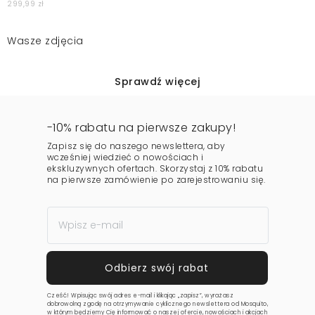
299,99 zł
Wasze zdjęcia
Sprawdź więcej
-10% rabatu na pierwsze zakupy!
Zapisz się do naszego newslettera, aby
wcześniej wiedzieć o nowościach i
ekskluzywnych ofertach. Skorzystaj z 10% rabatu
na pierwsze zamówienie po zarejestrowaniu się.
Cześć! Wpisując swój adres e-mail i klikając „zapisz”, wyrażasz
dobrowolną zgodę na otrzymywanie cyklicznego newslettera od Mosquito,
w którym będziemy Cię informować o naszej ofercie, nowościach i akcjach