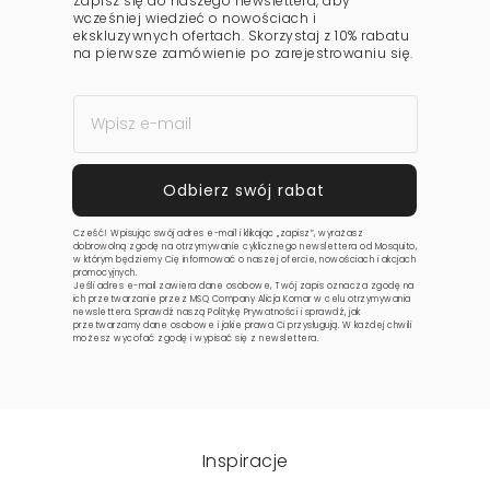
Zapisz się do naszego newslettera, aby
wcześniej wiedzieć o nowościach i
ekskluzywnych ofertach. Skorzystaj z 10% rabatu
na pierwsze zamówienie po zarejestrowaniu się.
Cześć! Wpisując swój adres e-mail i klikając „zapisz”, wyrażasz
dobrowolną zgodę na otrzymywanie cyklicznego newslettera od Mosquito,
w którym będziemy Cię informować o naszej ofercie, nowościach i akcjach
promocyjnych.
Jeśli adres e-mail zawiera dane osobowe, Twój zapis oznacza zgodę na
ich przetwarzanie przez MSQ Company Alicja Komar w celu otrzymywania
newslettera. Sprawdź naszą
Politykę Prywatności
i sprawdź, jak
przetwarzamy dane osobowe i jakie prawa Ci przysługują. W każdej chwili
możesz wycofać zgodę i wypisać się z newslettera.
Inspiracje