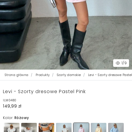
1
/9
Strona główna
Produkty
Szorty damskie
Levi - Szorty dresowe Pastel
Levi - Szorty dresowe Pastel Pink
ILM0480
149,99 zł
Kolor:
Różowy