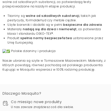
wolne od szkodliwych substancji, co potwierdzają testy
przeprowadzane na każdym etapie produkcji.
Tkaniny są
wolne od szkodliwych substancji
, takich jak
pestycydy, formaldehyd czy metale ciężkie.
Użyte barwniki i dodatki są w pełni
bezpieczne dla zdrowia
.
Materiały
nadają się dla dzieci i niemowląt
, co potwierdza
klasa I standardu OEKO-TEX®.
Produkt
spełnia normy bezpieczeństwa
ustanowione przez
Unię Europejską.
Polskie dzianiny i produkcja
Nasze ubrania są szyte w Tomaszowie Mazowieckim. Materiały, z
których powstają, również pochodzą od polskiego producenta.
Kupując w Mosquito wspierasz w 100% rodzimą produkcję.
Dlaczego Mosquito?
Co miesiąc nowe produkty
U nas zawsze znajdziesz coś dla siebie.