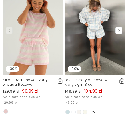
-30%
-30%
Kiko - Dzianinowe szorty
Levi - Szorty dresowe w
w paski Różowe
kratę Light Blue
90,99 zł
104,99 zł
129,99 zł
149,99 zł
Najniższa cena z 30 dni
Najniższa cena z 30 dni
129,99 zł
149,99 zł
+5