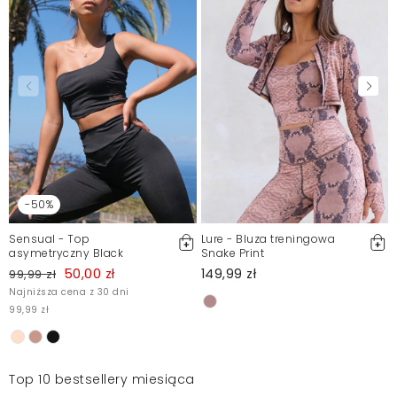
-50%
Sensual - Top
Lure - Bluza treningowa
asymetryczny Black
Snake Print
50,00 zł
149,99 zł
99,99 zł
Najniższa cena z 30 dni
99,99 zł
Top 10 bestsellery miesiąca