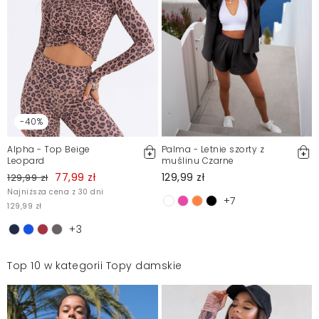
-40%
Alpha - Top Beige
Palma - Letnie szorty z
Leopard
muślinu Czarne
77,99 zł
129,99 zł
129,99 zł
Najniższa cena z 30 dni
+7
129,99 zł
+3
Top 10 w kategorii Topy damskie