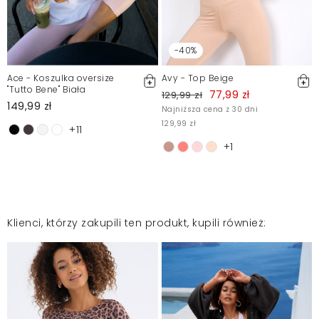
-40%
Ace - Koszulka oversize
Avy - Top Beige
"Tutto Bene" Biała
77,99 zł
129,99 zł
149,99 zł
Najniższa cena z 30 dni
129,99 zł
+11
+1
Klienci, którzy zakupili ten produkt, kupili również: