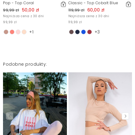
Pop - Top Coral
Classic - Top Cobalt Blue
50,00 zł
60,00 zł
99,99 zł
119,99 zł
Najniższa cena z 30 dni
Najniższa cena z 30 dni
99,99 zł
119,99 zł
1
+1
+3
Podobne produkty: