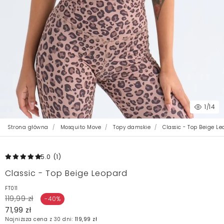
1
/14
Strona główna
Mosquito Move
Topy damskie
Classic - Top Beige L
5.0
(1
)
Classic - Top Beige Leopard
FT011
119,99 zł
-40%
71,99 zł
Najniższa cena z 30 dni:
119,99 zł