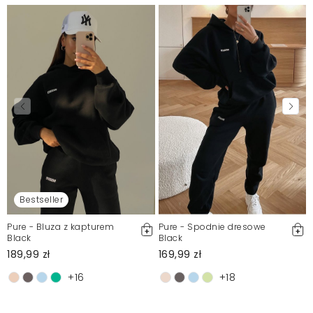
Bestseller
Pure - Bluza z kapturem
Pure - Spodnie dresowe
Black
Black
189,99 zł
169,99 zł
+16
+18