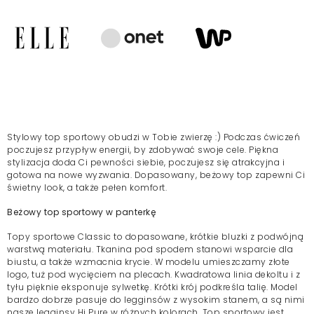
Stylowy
top
sportowy obudzi w Tobie zwierzę :) Podczas ćwiczeń
poczujesz przypływ energii, by zdobywać swoje cele. Piękna
stylizacja doda Ci pewności siebie, poczujesz się atrakcyjna i
gotowa na nowe wyzwania. Dopasowany, beżowy top zapewni Ci
świetny look, a także pełen komfort.
Beżowy top sportowy w panterkę
Topy sportowe Classic to dopasowane, krótkie bluzki z podwójną
warstwą materiału. Tkanina pod spodem stanowi wsparcie dla
biustu, a także wzmacnia krycie. W modelu umieszczamy złote
logo, tuż pod wycięciem na plecach. Kwadratowa linia dekoltu i z
tyłu pięknie eksponuje sylwetkę. Krótki krój podkreśla talię. Model
bardzo dobrze pasuje do legginsów z wysokim stanem, a są nimi
nasze legginsy Hi Pure w różnych kolorach. Top sportowy jest