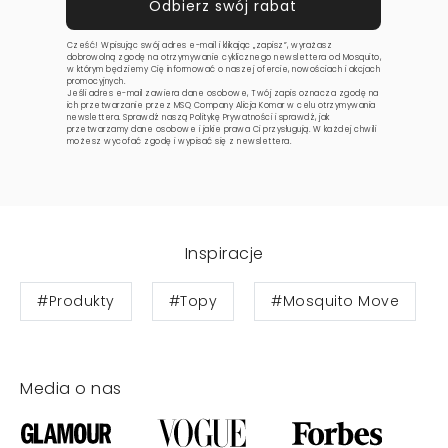
Cześć! Wpisując swój adres e-mail i klikając „zapisz”, wyrażasz
dobrowolną zgodę na otrzymywanie cyklicznego newslettera od Mosquito,
w którym będziemy Cię informować o naszej ofercie, nowościach i akcjach
promocyjnych.
Jeśli adres e-mail zawiera dane osobowe, Twój zapis oznacza zgodę na
ich przetwarzanie przez MSQ Company Alicja Komar w celu otrzymywania
newslettera. Sprawdź naszą
Politykę Prywatności
i sprawdź, jak
przetwarzamy dane osobowe i jakie prawa Ci przysługują. W każdej chwili
możesz wycofać zgodę i wypisać się z newslettera.
Inspiracje
#Produkty
#Topy
#Mosquito Move
Media o nas