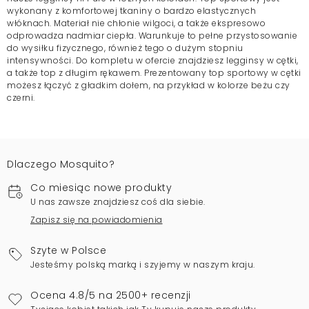
wykonany z komfortowej tkaniny o bardzo elastycznych
włóknach. Materiał nie chłonie wilgoci, a także ekspresowo
odprowadza nadmiar ciepła. Warunkuje to pełne przystosowanie
do wysiłku fizycznego, również tego o dużym stopniu
intensywności. Do kompletu w ofercie znajdziesz legginsy w cętki,
a także top z długim rękawem. Prezentowany top sportowy w cętki
możesz łączyć z gładkim dołem, na przykład w kolorze beżu czy
czerni.
Dlaczego Mosquito?
Co miesiąc nowe produkty
U nas zawsze znajdziesz coś dla siebie.
Zapisz się na powiadomienia
Szyte w Polsce
Jesteśmy polską marką i szyjemy w naszym kraju.
Ocena 4.8/5 na 2500+ recenzji