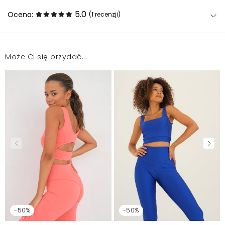
5.0
Ocena:
(1
recenzji
)
Może Ci się przydać...
Super
Anna
2023-01-4
Mosquito zamieszcza wyłącznie zweryfikowane opinie
Klientów. Po moderacji publikujemy zarówno pozytywne, jak i
negatywne opinie. Więcej informacji znajdziesz w naszym
Regulaminie.
Zgłoś nielegalną treść
-50%
-50%