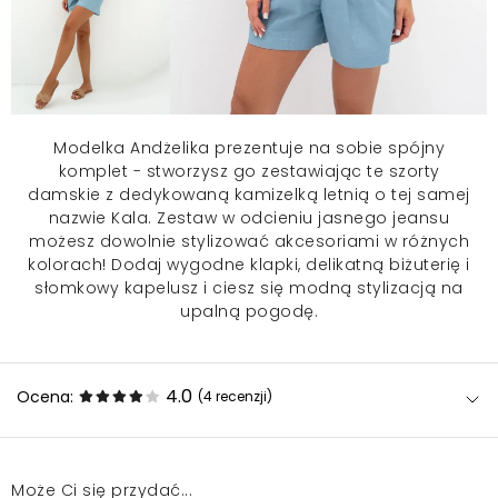
Modelka Andżelika prezentuje na sobie spójny
komplet - stworzysz go zestawiając te
szorty
damskie
z dedykowaną kamizelką letnią o tej samej
nazwie Kala. Zestaw w odcieniu jasnego jeansu
możesz dowolnie stylizować akcesoriami w różnych
kolorach! Dodaj wygodne klapki, delikatną biżuterię i
słomkowy kapelusz i ciesz się modną stylizacją na
upalną pogodę.
4.0
Ocena:
(4
recenzji
)
Może Ci się przydać...