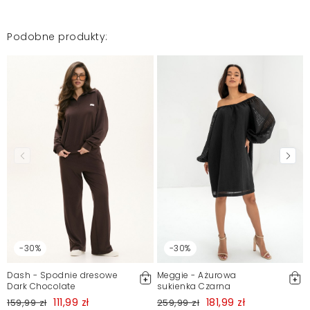
Mosquito zamieszcza wyłącznie zweryfikowane opinie
Klientów. Po moderacji publikujemy zarówno pozytywne, jak i
negatywne opinie. Więcej informacji znajdziesz w naszym
Podobne produkty:
Regulaminie.
Zgłoś nielegalną treść
-30%
-30%
Dash - Spodnie dresowe
Meggie - Ażurowa
Dark Chocolate
sukienka Czarna
111,99 zł
181,99 zł
159,99 zł
259,99 zł