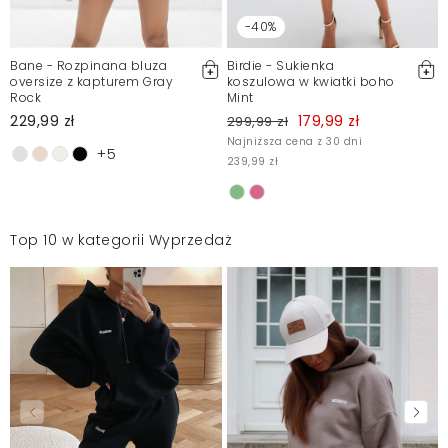
-40%
Bane - Rozpinana bluza
Birdie - Sukienka
oversize z kapturem Gray
koszulowa w kwiatki boho
Rock
Mint
229,99 zł
179,99 zł
299,99 zł
Najniższa cena z 30 dni
+5
239,99 zł
Top 10 w kategorii Wyprzedaż