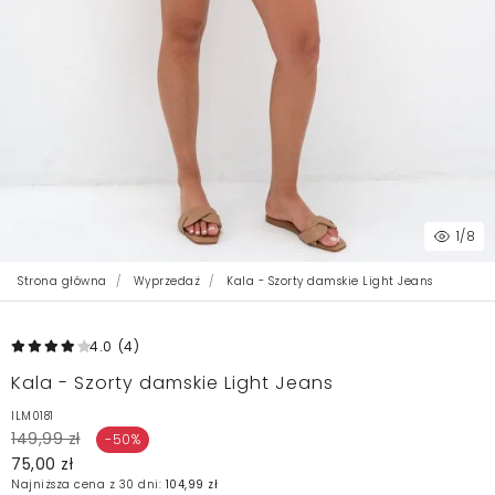
1
/8
Strona główna
Wyprzedaż
Kala - Szorty damskie Light Jeans
4.0
(4
)
Kala - Szorty damskie Light Jeans
ILM0181
149,99 zł
-50%
75,00 zł
Najniższa cena z 30 dni:
104,99 zł