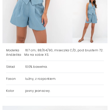
Modelka
167 cm; 88/64/90, miseczka C/D, pod biustem 72.
Andżelika
Ma na sobie XS.
Skład
100% bawełna.
Fason
luźny, z rozporkiem.
Kolor
jasny jeansowy.