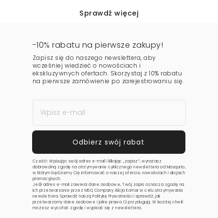
Sprawdź więcej
-10% rabatu na pierwsze zakupy!
Zapisz się do naszego newslettera, aby
wcześniej wiedzieć o nowościach i
ekskluzywnych ofertach. Skorzystaj z 10% rabatu
na pierwsze zamówienie po zarejestrowaniu się.
Cześć! Wpisując swój adres e-mail i klikając „zapisz”, wyrażasz
dobrowolną zgodę na otrzymywanie cyklicznego newslettera od Mosquito,
w którym będziemy Cię informować o naszej ofercie, nowościach i akcjach
promocyjnych.
Jeśli adres e-mail zawiera dane osobowe, Twój zapis oznacza zgodę na
ich przetwarzanie przez MSQ Company Alicja Komar w celu otrzymywania
newslettera. Sprawdź naszą
Politykę Prywatności
i sprawdź, jak
przetwarzamy dane osobowe i jakie prawa Ci przysługują. W każdej chwili
możesz wycofać zgodę i wypisać się z newslettera.