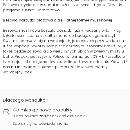
Beżowe okrycie jest w dodatku luźne i zwiewne – będzie Ci w nim
przyjemnie lekko i komfortowo.
Beżowa narzutka plażowa o delikatnej formie muślinowej
Beżowa, muślinowa koszula posiada luźny, wiązany w talii krój.
Układa się nieco na kształt kimona, co buduje elegancki styl.
Świetnie sprawdzi się na wakacjach, jako okrycie plażowe lub na
luźne wypady. Stworzy komplet z beżowymi szortami z muślinu, a
także będzie pasowała do wielu innych ubrań w zwiewnym stylu
boho. Produkt jest szyty w Polsce, w rozmiarach XS – L. Narzutka o
tym kroju jest dostępna również w limonkowym odcieniu. Odwiedź
nas na Instagramie: @mosquitopl i zostaw swój modny,
wakacyjny look!
Dlaczego Mosquito?
Co miesiąc nowe produkty
U nas zawsze znajdziesz coś dla siebie.
Zapisz się na powiadomienia