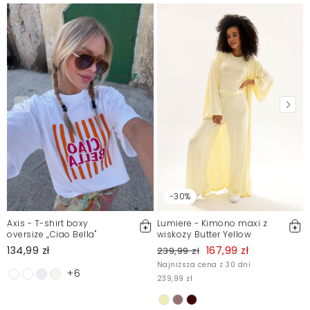
Mosquito zamieszcza wyłącznie zweryfikowane opinie
Klientów. Po moderacji publikujemy zarówno pozytywne, jak i
negatywne opinie. Więcej informacji znajdziesz w naszym
Regulaminie.
Zgłoś nielegalną treść
-30%
Axis - T-shirt boxy
Lumiere - Kimono maxi z
oversize ,,Ciao Bella"
wiskozy Butter Yellow
134,99 zł
167,99 zł
239,99 zł
Najniższa cena z 30 dni
+6
239,99 zł