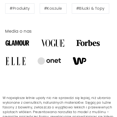
#Produkty
#Koszule
#Bluzki & Topy
Media o nas
W największe letnie upały nic nie sprawdzi się lepiej, niż ubrania
wykonane z cieniutkich, naturalnych materiałów. Sięgaj po luźne
fasony z bawełny, zwłaszcza o wyjątkowo lekkich i przewiewnych
splotach włókien. Prezentowana narzutka to model z muślinu –
niemalże najcieńszej formy, rewelacyjnie sprawdzającej się latem.