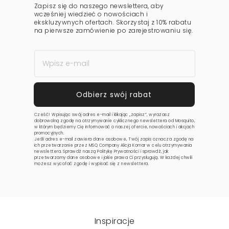
Zapisz się do naszego newslettera, aby
wcześniej wiedzieć o nowościach i
ekskluzywnych ofertach. Skorzystaj z 10% rabatu
na pierwsze zamówienie po zarejestrowaniu się.
Cześć! Wpisując swój adres e-mail i klikając „zapisz”, wyrażasz
dobrowolną zgodę na otrzymywanie cyklicznego newslettera od Mosquito,
w którym będziemy Cię informować o naszej ofercie, nowościach i akcjach
promocyjnych.
Jeśli adres e-mail zawiera dane osobowe, Twój zapis oznacza zgodę na
ich przetwarzanie przez MSQ Company Alicja Komar w celu otrzymywania
newslettera. Sprawdź naszą
Politykę Prywatności
i sprawdź, jak
przetwarzamy dane osobowe i jakie prawa Ci przysługują. W każdej chwili
możesz wycofać zgodę i wypisać się z newslettera.
Inspiracje