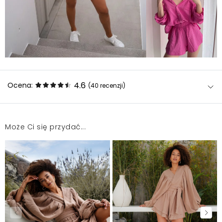
4.6
Ocena:
(40
recenzji
)
Może Ci się przydać...
Piękna koszula, piękny kolor
Alicja
2026-07-23
Idealna koszula na plażę i letnie wyjazdy. Material
produktu bardzo wysokiej jakości
Weronika
2026-07-15