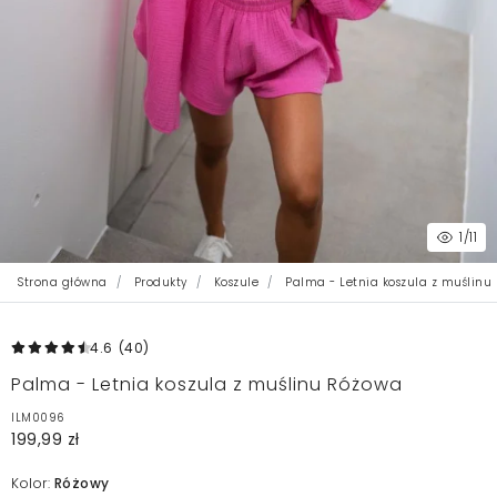
1
/11
Strona główna
Produkty
Koszule
Palma - Letnia koszula z muślinu
4.6
(40
)
Palma - Letnia koszula z muślinu Różowa
ILM0096
199,99 zł
Kolor:
Różowy