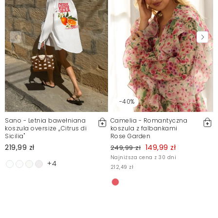
Zgłoś nielegalną treść
-40%
Sano - Letnia bawełniana
Camelia - Romantyczna
koszula oversize ,,Citrus di
koszula z falbankami
Sicilia"
Rose Garden
219,99 zł
149,99 zł
249,99 zł
Najniższa cena z 30 dni
+4
212,49 zł