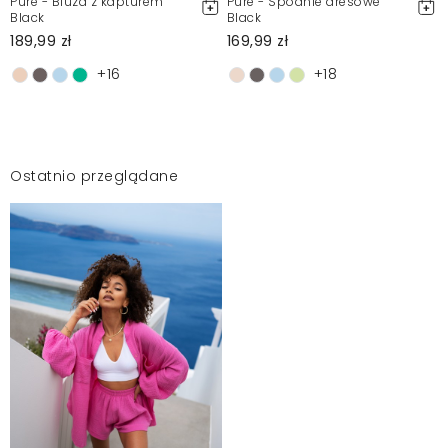
Pure - Bluza z kapturem
Pure - Spodnie dresowe
Black
Black
189,99 zł
169,99 zł
+16
+18
Ostatnio przeglądane