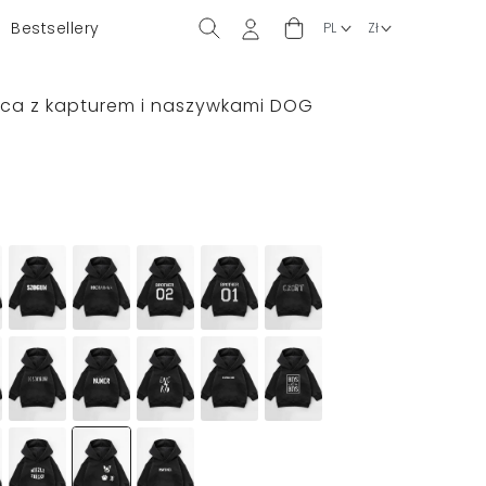
Bestsellery
ęca z kapturem i naszywkami DOG