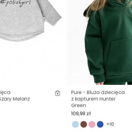
cięca
Pure - Bluza dziecięca
" Szary Melanż
z kapturem Hunter
Green
109,99 zł
+16