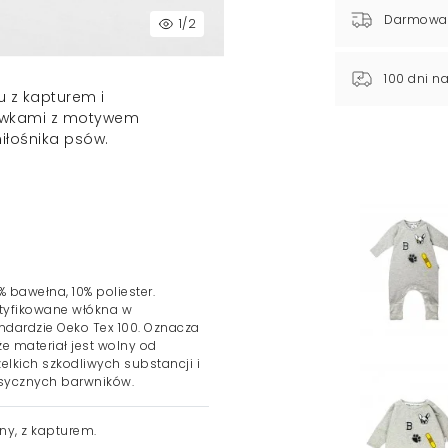
Darmowa
1
/2
100 dni n
 z kapturem i
zywkami z motywem
iłośnika psów.
 bawełna, 10% poliester.
tyfikowane włókna w
ndardzie Oeko Tex 100. Oznacza
 że materiał jest wolny od
elkich szkodliwych substancji i
sycznych barwników.
ny, z kapturem.