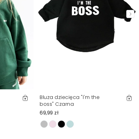
Bluza dziecięca "I'm the
boss" Czarna
69,99 zł