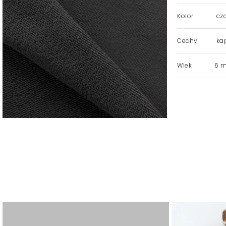
Kolor
cza
Cechy
kap
Wiek
6 mi