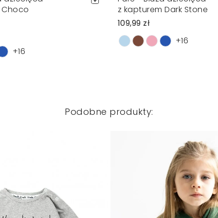
m Choco
z kapturem Dark Stone
109,99 zł
+16
+16
Podobne produkty: