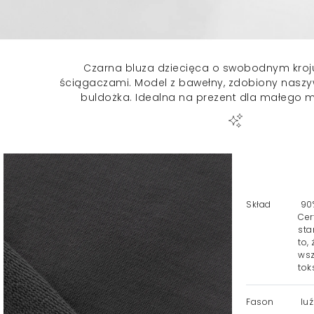
Czarna bluza dziecięca o swobodnym kroju
ściągaczami. Model z bawełny, zdobiony nas
buldożka. Idealna na prezent dla małego m
Skład
90%
Cer
sta
to,
wsz
tok
Fason
luź