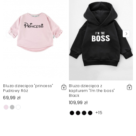
Klientów. Po moderacji publikujemy zarówno pozytywne, jak i
negatywne opinie. Więcej informacji znajdziesz w naszym
Regulaminie.
Zgłoś nielegalną treść
Bluza dziecięca "princess"
Bluza dziecięca z
Pudrowy Róż
kapturem ''I'm the boss"
Black
69,99 zł
109,99 zł
+15