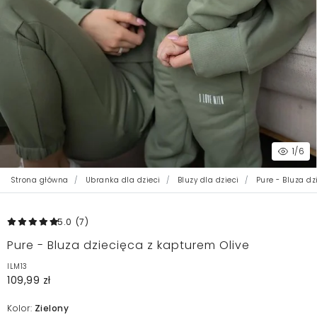
1
/6
Strona główna
Ubranka dla dzieci
Bluzy dla dzieci
Pure - Bluza dz
5.0
(7
)
Pure - Bluza dziecięca z kapturem Olive
ILM13
109,99 zł
Kolor:
Zielony