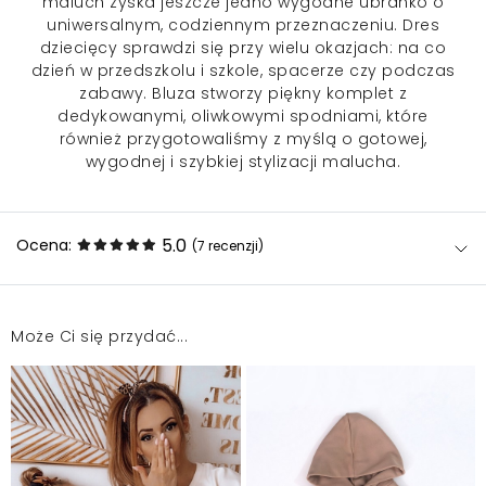
maluch zyska jeszcze jedno wygodne ubranko o
uniwersalnym, codziennym przeznaczeniu.
Dres
dziecięcy
sprawdzi się przy wielu okazjach: na co
dzień w przedszkolu i szkole, spacerze czy podczas
zabawy. Bluza stworzy piękny komplet z
dedykowanymi, oliwkowymi spodniami, które
również przygotowaliśmy z myślą o gotowej,
wygodnej i szybkiej stylizacji malucha.
5.0
Ocena:
(7
recenzji
)
Może Ci się przydać...
cieplutkie, super tkanina cały dresik wygląda bardzo
ładnie Polecam
Barbara
2025-12-12
Jakość jak zwykle bardzo dobra. Polecam