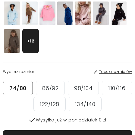
+12
Wybierz rozmiar
Tabela rozmiarów
74/80
86/92
98/104
110/116
122/128
134/140
Wysyłka już w poniedziałek 0 zł