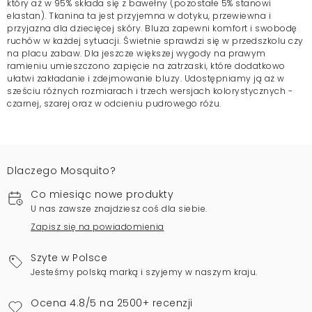
który aż w 95% składa się z bawełny (pozostałe 5% stanowi
elastan). Tkanina ta jest przyjemna w dotyku, przewiewna i
przyjazna dla dziecięcej skóry. Bluza zapewni komfort i swobodę
ruchów w każdej sytuacji. Świetnie sprawdzi się w przedszkolu czy
na placu zabaw. Dla jeszcze większej wygody na prawym
ramieniu umieszczono zapięcie na zatrzaski, które dodatkowo
ułatwi zakładanie i zdejmowanie bluzy. Udostępniamy ją aż w
sześciu różnych rozmiarach i trzech wersjach kolorystycznych -
czarnej, szarej oraz w odcieniu pudrowego różu.
Dlaczego Mosquito?
Co miesiąc nowe produkty
U nas zawsze znajdziesz coś dla siebie.
Zapisz się na powiadomienia
Szyte w Polsce
Jesteśmy polską marką i szyjemy w naszym kraju.
Ocena 4.8/5 na 2500+ recenzji