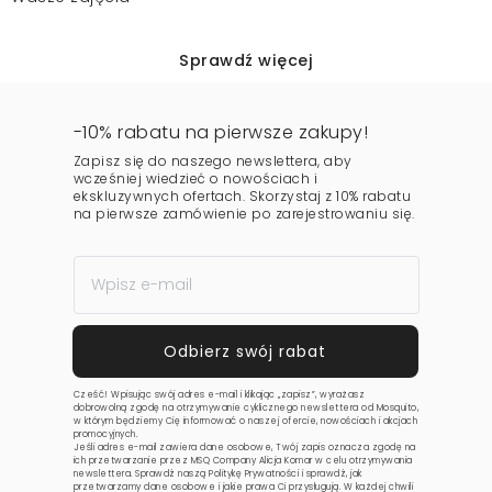
Sprawdź więcej
-10% rabatu na pierwsze zakupy!
Zapisz się do naszego newslettera, aby
wcześniej wiedzieć o nowościach i
ekskluzywnych ofertach. Skorzystaj z 10% rabatu
na pierwsze zamówienie po zarejestrowaniu się.
Cześć! Wpisując swój adres e-mail i klikając „zapisz”, wyrażasz
dobrowolną zgodę na otrzymywanie cyklicznego newslettera od Mosquito,
w którym będziemy Cię informować o naszej ofercie, nowościach i akcjach
promocyjnych.
Jeśli adres e-mail zawiera dane osobowe, Twój zapis oznacza zgodę na
ich przetwarzanie przez MSQ Company Alicja Komar w celu otrzymywania
newslettera. Sprawdź naszą
Politykę Prywatności
i sprawdź, jak
przetwarzamy dane osobowe i jakie prawa Ci przysługują. W każdej chwili