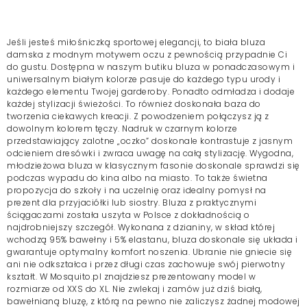
Jeśli jesteś miłośniczką sportowej elegancji, to biała bluza
damska z modnym motywem oczu z pewnością przypadnie Ci
do gustu. Dostępna w naszym butiku bluza w ponadczasowym i
uniwersalnym białym kolorze pasuje do każdego typu urody i
każdego elementu Twojej garderoby. Ponadto odmładza i dodaje
każdej stylizacji świeżości. To również doskonała baza do
tworzenia ciekawych kreacji. Z powodzeniem połączysz ją z
dowolnym kolorem tęczy. Nadruk w czarnym kolorze
przedstawiający zalotne „oczko” doskonale kontrastuje z jasnym
odcieniem dresówki i zwraca uwagę na całą stylizację. Wygodna,
młodzieżowa bluza w klasycznym fasonie doskonale sprawdzi się
podczas wypadu do kina albo na miasto. To także świetna
propozycja do szkoły i na uczelnię oraz idealny pomysł na
prezent dla przyjaciółki lub siostry. Bluza z praktycznymi
ściągaczami została uszyta w Polsce z dokładnością o
najdrobniejszy szczegół. Wykonana z dzianiny, w skład której
wchodzą 95% bawełny i 5% elastanu, bluza doskonale się układa i
gwarantuje optymalny komfort noszenia. Ubranie nie gniecie się
ani nie odkształca i przez długi czas zachowuje swój pierwotny
kształt. W Mosquito.pl znajdziesz prezentowany model w
rozmiarze od XXS do XL. Nie zwlekaj i zamów już dziś białą,
bawełnianą bluzę, z którą na pewno nie zaliczysz żadnej modowej