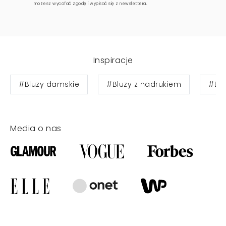
możesz wycofać zgodę i wypisać się z newslettera.
Inspiracje
#Bluzy damskie
#Bluzy z nadrukiem
#Blu
Media o nas