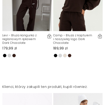
Jakość dobra,bluzka ladna
Krystyna
2025-01-31
Bluza ładna, materiał dobrej jakości.
BEATA
2024-07-12
Levi - Bluza kangurka z
Camp - Bluza z kapturem
reglanowym rękawem
i naszywką logo Dark
Dark Chocolate
Chocolate
179,99 zł
189,99 zł
Jest piękna
Elżbieta
2024-06-13
Mosquito zamieszcza wyłącznie zweryfikowane opinie
Klientów. Po moderacji publikujemy zarówno pozytywne, jak i
Klienci, którzy zakupili ten produkt, kupili również:
negatywne opinie. Więcej informacji znajdziesz w naszym
Regulaminie.
Zgłoś nielegalną treść