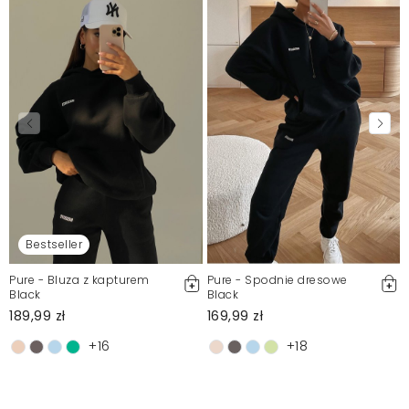
Bestseller
Pure - Bluza z kapturem
Pure - Spodnie dresowe
Black
Black
189,99 zł
169,99 zł
+16
+18