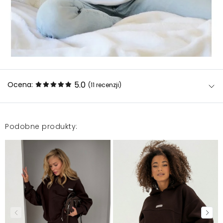
5.0
Ocena:
(11
recenzji
)
Podobne produkty:
Polecam
Andrzej
2025-05-13
Gatunkowo rewelacja, zresztą jestem kolejny raz
zadowolona z zakupu.
Agnieszka
2025-05-2