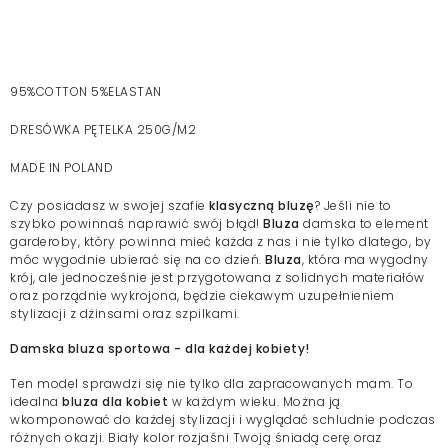
95%COTTON 5%ELASTAN
DRESÓWKA PĘTELKA 250G/M2
MADE IN POLAND
Czy posiadasz w swojej szafie
klasyczną bluzę
? Jeśli nie to
szybko powinnaś naprawić swój błąd!
Bluza
damska to element
garderoby, który powinna mieć każda z nas i nie tylko dlatego, by
móc wygodnie ubierać się na co dzień.
Bluza
, która ma wygodny
krój, ale jednocześnie jest przygotowana z solidnych materiałów
oraz porządnie wykrojona, będzie ciekawym uzupełnieniem
stylizacji z dżinsami oraz szpilkami.
Damska bluza sportowa - dla każdej kobiety!
Ten model sprawdzi się nie tylko dla zapracowanych mam. To
idealna
bluza dla kobiet
w każdym wieku. Można ją
wkomponować do każdej stylizacji i wyglądać schludnie podczas
różnych okazji. Biały kolor rozjaśni Twoją śniadą cerę oraz