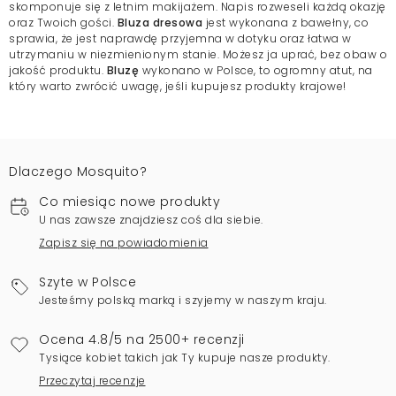
skomponuje się z letnim makijażem. Napis rozweseli każdą okazję
oraz Twoich gości.
Bluza dresowa
jest wykonana z bawełny, co
sprawia, że jest naprawdę przyjemna w dotyku oraz łatwa w
utrzymaniu w niezmienionym stanie. Możesz ja uprać, bez obaw o
jakość produktu.
Bluzę
wykonano w Polsce, to ogromny atut, na
który warto zwrócić uwagę, jeśli kupujesz produkty krajowe!
Dlaczego Mosquito?
Co miesiąc nowe produkty
U nas zawsze znajdziesz coś dla siebie.
Zapisz się na powiadomienia
Szyte w Polsce
Jesteśmy polską marką i szyjemy w naszym kraju.
Ocena 4.8/5 na 2500+ recenzji
Tysiące kobiet takich jak Ty kupuje nasze produkty.
Przeczytaj recenzje