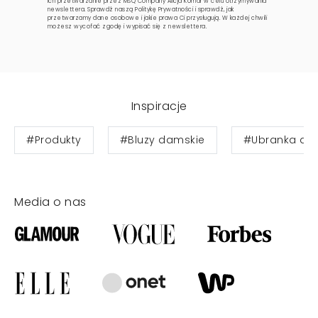
ich przetwarzanie przez MSQ Company Alicja Komar w celu otrzymywania
newslettera. Sprawdź naszą
Politykę Prywatności
i sprawdź, jak
przetwarzamy dane osobowe i jakie prawa Ci przysługują. W każdej chwili
możesz wycofać zgodę i wypisać się z newslettera.
Inspiracje
#Produkty
#Bluzy damskie
#Ubranka dla 
Media o nas