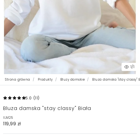
1
/1
Strona główna
Produkty
Bluzy damskie
Bluza damska "stay classy" 
5.0
(11
)
Bluza damska "stay classy" Biała
ILM25
119,99 zł