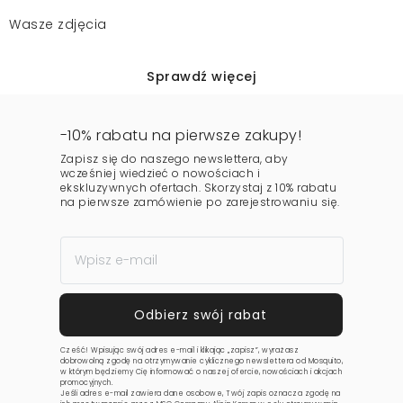
Wasze zdjęcia
Sprawdź więcej
-10% rabatu na pierwsze zakupy!
Zapisz się do naszego newslettera, aby
wcześniej wiedzieć o nowościach i
ekskluzywnych ofertach. Skorzystaj z 10% rabatu
na pierwsze zamówienie po zarejestrowaniu się.
Cześć! Wpisując swój adres e-mail i klikając „zapisz”, wyrażasz
dobrowolną zgodę na otrzymywanie cyklicznego newslettera od Mosquito,
w którym będziemy Cię informować o naszej ofercie, nowościach i akcjach
promocyjnych.
Jeśli adres e-mail zawiera dane osobowe, Twój zapis oznacza zgodę na