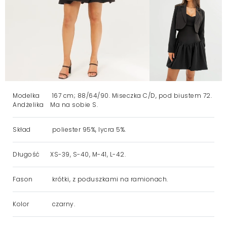
Modelka
167 cm; 88/64/90. Miseczka C/D, pod biustem 72.
Andżelika
Ma na sobie S.
Skład
poliester 95%, lycra 5%.
Długość
XS-39, S-40, M-41, L-42.
Fason
krótki, z poduszkami na ramionach.
Kolor
czarny.