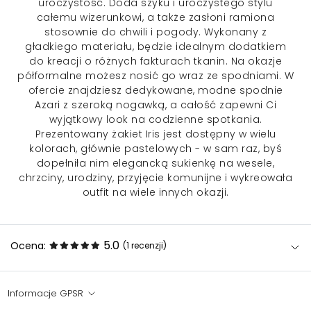
uroczystość. Doda szyku i uroczystego stylu
całemu wizerunkowi, a także zasłoni ramiona
stosownie do chwili i pogody. Wykonany z
gładkiego materiału, będzie idealnym dodatkiem
do kreacji o różnych fakturach tkanin. Na okazje
półformalne możesz nosić go wraz ze spodniami. W
ofercie znajdziesz dedykowane, modne spodnie
Azari z szeroką nogawką, a całość zapewni Ci
wyjątkowy look na codzienne spotkania.
Prezentowany żakiet Iris jest dostępny w wielu
kolorach, głównie pastelowych - w sam raz, byś
dopełniła nim elegancką sukienkę na wesele,
chrzciny, urodziny, przyjęcie komunijne i wykreowała
outfit na wiele innych okazji.
5.0
Ocena:
(1
recenzji
)
Informacje GPSR