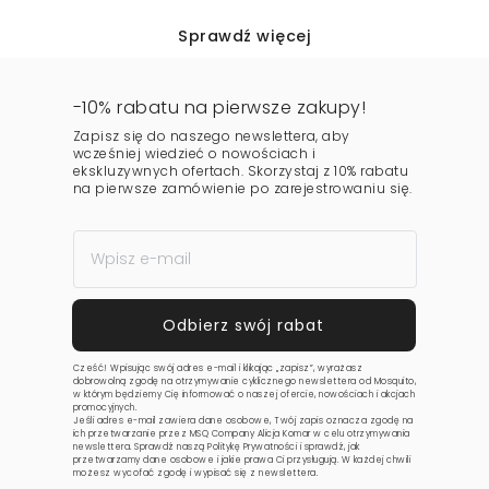
Sprawdź więcej
-10% rabatu na pierwsze zakupy!
Zapisz się do naszego newslettera, aby
wcześniej wiedzieć o nowościach i
ekskluzywnych ofertach. Skorzystaj z 10% rabatu
na pierwsze zamówienie po zarejestrowaniu się.
Cześć! Wpisując swój adres e-mail i klikając „zapisz”, wyrażasz
dobrowolną zgodę na otrzymywanie cyklicznego newslettera od Mosquito,
w którym będziemy Cię informować o naszej ofercie, nowościach i akcjach
promocyjnych.
Jeśli adres e-mail zawiera dane osobowe, Twój zapis oznacza zgodę na
ich przetwarzanie przez MSQ Company Alicja Komar w celu otrzymywania
newslettera. Sprawdź naszą
Politykę Prywatności
i sprawdź, jak
przetwarzamy dane osobowe i jakie prawa Ci przysługują. W każdej chwili
możesz wycofać zgodę i wypisać się z newslettera.