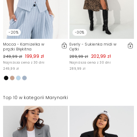
-20%
-30%
Mocca - Kamizelka w
Everly - Sukienka midi w
prążki Błękitna
Cętki
199,99 zł
202,99 zł
249,99 zł
289,99 zł
Najniższa cena z 30 dni
Najniższa cena z 30 dni
249,99 zł
289,99 zł
Top 10 w kategorii Marynarki