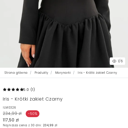
1
/6
Strona główna
Produkty
Marynarki
Iris - Krótki żakiet Czarny
5.0
(1
)
Iris - Krótki żakiet Czarny
ILM0326
234,99 zł
-50%
117,50 zł
Najniższa cena z 30 dni:
234,99 zł