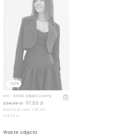
-50%
Iris - Krótki żakiet Czarny
117,50 zł
234,99 zł
Najniższa cena z 30 dni
234,99 zł
Wasze zdjęcia