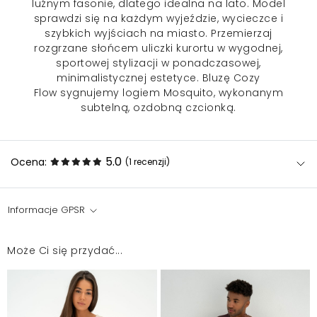
luźnym fasonie, dlatego idealna na lato. Model
sprawdzi się na każdym wyjeździe, wycieczce i
szybkich wyjściach na miasto. Przemierzaj
rozgrzane słońcem uliczki kurortu w wygodnej,
sportowej stylizacji w ponadczasowej,
minimalistycznej estetyce. Bluzę Cozy
Flow sygnujemy logiem Mosquito, wykonanym
subtelną, ozdobną czcionką.
5.0
Ocena:
(1
recenzji
)
Informacje GPSR
Bluza z bardzo miękkiego materiału, krój oversizowy -
trochę śmieszny tył (jakby zakładka), ale ogólnie
Może Ci się przydać...
wygląda fajnie i nosi się dobrze :)
Aleksandra
2025-09-1