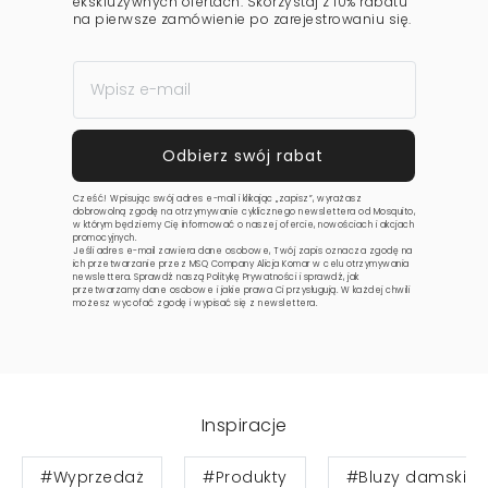
ekskluzywnych ofertach. Skorzystaj z 10% rabatu
na pierwsze zamówienie po zarejestrowaniu się.
Cześć! Wpisując swój adres e-mail i klikając „zapisz”, wyrażasz
dobrowolną zgodę na otrzymywanie cyklicznego newslettera od Mosquito,
w którym będziemy Cię informować o naszej ofercie, nowościach i akcjach
promocyjnych.
Jeśli adres e-mail zawiera dane osobowe, Twój zapis oznacza zgodę na
ich przetwarzanie przez MSQ Company Alicja Komar w celu otrzymywania
newslettera. Sprawdź naszą
Politykę Prywatności
i sprawdź, jak
przetwarzamy dane osobowe i jakie prawa Ci przysługują. W każdej chwili
możesz wycofać zgodę i wypisać się z newslettera.
Inspiracje
#Wyprzedaż
#Produkty
#Bluzy damskie