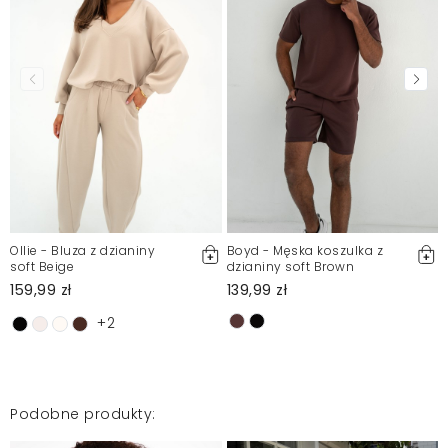
Mosquito zamieszcza wyłącznie zweryfikowane opinie
Klientów. Po moderacji publikujemy zarówno pozytywne, jak i
negatywne opinie. Więcej informacji znajdziesz w naszym
Regulaminie.
Zgłoś nielegalną treść
Ollie - Bluza z dzianiny
Boyd - Męska koszulka z
soft Beige
dzianiny soft Brown
159,99 zł
139,99 zł
+2
Podobne produkty: