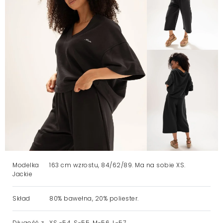
Modelka
163 cm wzrostu, 84/62/89. Ma na sobie XS.
Jackie
Skład
80% bawełna, 20% poliester.
Długość z
XS -54, S-55, M-56, L-57.