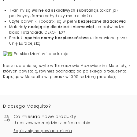
Tkaniny są
wolne od szkodliwych substancji
, takich jak
pestycydy, formaldehyd czy metale ciężkie.
Użyte barwniki i dodatki są w pełni
bezpieczne dla zdrowia
.
Materiały
nadają się dla dzieci i niemowląt
, co potwierdza
klasa I standardu OEKO-TEX®.
Produkt
spełnia normy bezpieczeństwa
ustanowione przez
Unię Europejską.
Polskie dzianiny i produkcja
Nasze ubrania są szyte w Tomaszowie Mazowieckim. Materiały, z
których powstają, również pochodzą od polskiego producenta.
Kupując w Mosquito wspierasz w 100% rodzimą produkcję.
Dlaczego Mosquito?
Co miesiąc nowe produkty
U nas zawsze znajdziesz coś dla siebie.
Zapisz się na powiadomienia