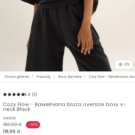
1
/5
Strona główna
Produkty
Bluzy damskie
Cozy Flow - Bawełniana bluz
5.0
(1
)
Cozy Flow - Bawełniana bluza oversize boxy v-
neck Black
ILM0261
169,99 zł
-30%
118,99 zł