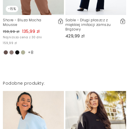
-15%
Spodnie mięciutkie i ładne , ale za duże były więc
zwróciłam, długi czas oczekiwania na przesyłkę ,
Shore - Bluza Mocha
Sable - Długi płaszcz z
ponad 10 dni
Mousse
miękkiej imitacji zamszu
Brązowy
135,99 zł
159,99 zł
Elżbieta
2025-11-17
429,99 zł
Najniższa cena z 30 dni
159,99 zł
polecam
+8
RENATA
2025-11-7
Podobne produkty:
Mosquito zamieszcza wyłącznie zweryfikowane opinie
Klientów. Po moderacji publikujemy zarówno pozytywne, jak i
negatywne opinie. Więcej informacji znajdziesz w naszym
Regulaminie.
Zgłoś nielegalną treść