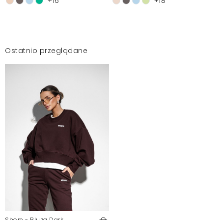
+16
+18
Ostatnio przeglądane
Shore - Bluza Dark