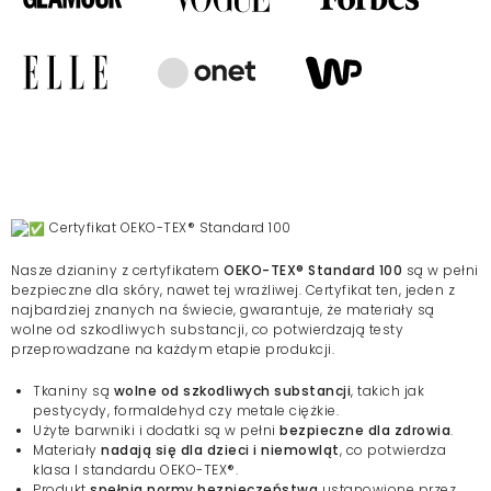
Certyfikat OEKO-TEX® Standard 100
Nasze dzianiny z certyfikatem
OEKO-TEX® Standard 100
są w pełni
bezpieczne dla skóry, nawet tej wrażliwej. Certyfikat ten, jeden z
najbardziej znanych na świecie, gwarantuje, że materiały są
wolne od szkodliwych substancji, co potwierdzają testy
przeprowadzane na każdym etapie produkcji.
Tkaniny są
wolne od szkodliwych substancji
, takich jak
pestycydy, formaldehyd czy metale ciężkie.
Użyte barwniki i dodatki są w pełni
bezpieczne dla zdrowia
.
Materiały
nadają się dla dzieci i niemowląt
, co potwierdza
klasa I standardu OEKO-TEX®.
Produkt
spełnia normy bezpieczeństwa
ustanowione przez