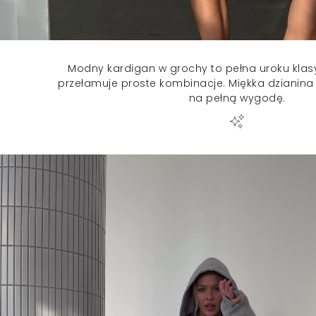
Modny kardigan w grochy to pełna uroku klasy
przełamuje proste kombinacje. Miękka dzianina
na pełną wygodę.