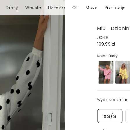
Dresy
Wesele
Dziecko
On
Move
Promocje
Miu - Dziani
JK0416
199,99 zł
Kolor:
Biały
Wybierz rozmiar
XS/S