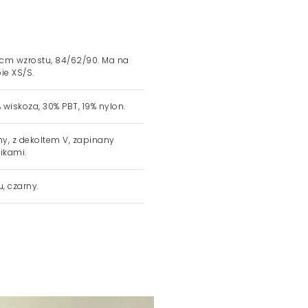
 cm wzrostu, 84/62/90. Ma na
ie XS/S.
 wiskoza, 30% PBT, 19% nylon.
ny, z dekoltem V, zapinany
ikami.
u, czarny.