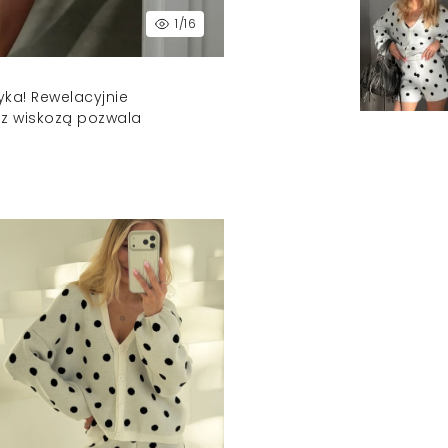
1
/16
ka! Rewelacyjnie
 z wiskozą pozwala