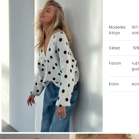
Modelka
167
Alicja
sob
Skład
51%
Fason
luź
guz
Kolor
ecr