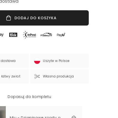
dostawa
DODAJ DO KOSZYKA
 dostawa
Uszyte w Polsce
a łatwy zwrot
Własna produkcja
Dopasuj do kompletu
Miu - Dzianinowe szorty o