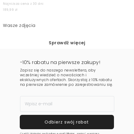
Najniższa cena z 30 dni
189,99 zł
Wasze zdjęcia
Sprawdź więcej
-10% rabatu na pierwsze zakupy!
Zapisz się do naszego newslettera, aby
wcześniej wiedzieć o nowościach i
ekskluzywnych ofertach. Skorzystaj z 10% rabatu
na pierwsze zamówienie po zarejestrowaniu się.
Cześć! Wpisując swój adres e-mail i klikając „zapisz”, wyrażasz