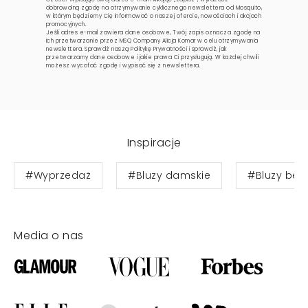
dobrowolną zgodę na otrzymywanie cyklicznego newslettera od Mosquito,
w którym będziemy Cię informować o naszej ofercie, nowościach i akcjach
promocyjnych.
Jeśli adres e-mail zawiera dane osobowe, Twój zapis oznacza zgodę na
ich przetwarzanie przez MSQ Company Alicja Komar w celu otrzymywania
newslettera. Sprawdź naszą
Politykę Prywatności
i sprawdź, jak
przetwarzamy dane osobowe i jakie prawa Ci przysługują. W każdej chwili
możesz wycofać zgodę i wypisać się z newslettera.
Inspiracje
#Wyprzedaż
#Bluzy damskie
#Bluzy bez
Media o nas