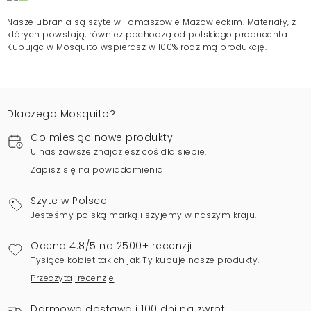
Nasze ubrania są szyte w Tomaszowie Mazowieckim. Materiały, z
których powstają, również pochodzą od polskiego producenta.
Kupując w Mosquito wspierasz w 100% rodzimą produkcję.
Dlaczego Mosquito?
Co miesiąc nowe produkty
U nas zawsze znajdziesz coś dla siebie.
Zapisz się na powiadomienia
Szyte w Polsce
Jesteśmy polską marką i szyjemy w naszym kraju.
Ocena 4.8/5 na 2500+ recenzji
Tysiące kobiet takich jak Ty kupuje nasze produkty.
Przeczytaj recenzje
Darmowa dostawa i 100 dni na zwrot