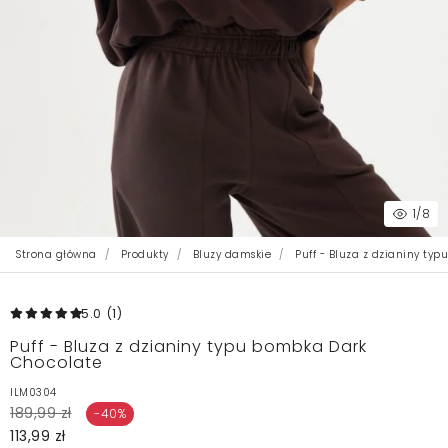
1
/8
Strona główna
Produkty
Bluzy damskie
Puff - Bluza z dzianiny ty
5.0
(1
)
Puff - Bluza z dzianiny typu bombka Dark
Chocolate
ILM0304
189,99 zł
-40%
113,99 zł