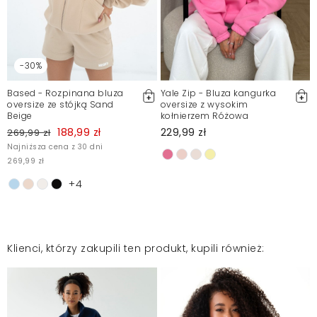
-30%
Based - Rozpinana bluza
Yale Zip - Bluza kangurka
oversize ze stójką Sand
oversize z wysokim
Beige
kołnierzem Różowa
188,99 zł
229,99 zł
269,99 zł
Najniższa cena z 30 dni
269,99 zł
+4
Klienci, którzy zakupili ten produkt, kupili również: