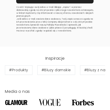
Cześć! Wpisując swój adres e-mail i klikając „zapisz”, wyrażasz
dobrowolną zgodę na otrzymywanie cyklicznego newslettera od Mosquito,
w którym będziemy Cię informować o naszej ofercie, nowościach i akcjach
promocyjnych.
Jeśli adres e-mail zawiera dane osobowe, Twój zapis oznacza zgodę na
ich przetwarzanie przez MSQ Company Alicja Komar w celu otrzymywania
newslettera. Sprawdź naszą
Politykę Prywatności
i sprawdź, jak
przetwarzamy dane osobowe i jakie prawa Ci przysługują. W każdej chwili
możesz wycofać zgodę i wypisać się z newslettera.
Inspiracje
#Produkty
#Bluzy damskie
#Bluzy z nad
Media o nas