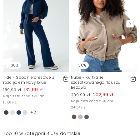
-30%
-30%
Tide - Spodnie dresowe z
Nube - Kurtka ze
rozcięciem Navy blue
szczotkowanego flauszu
Beżowa
132,99 zł
189,99 zł
202,99 zł
289,99 zł
Najniższa cena z 30 dni
Najniższa cena z 30 dni
157,69 zł
246,49 zł
+2
Top 10 w kategorii Bluzy damskie