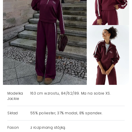
Modelka
163 cm wzrostu, 84/62/89. Ma na sobie XS.
Jackie
Skład
55% poliester, 37% modal, 8% spandex.
Fason
z rozpinaną stójką.