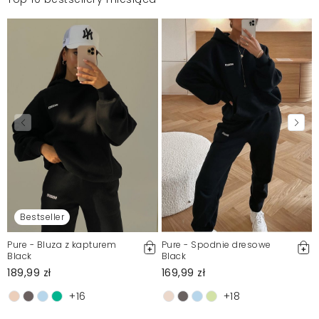
Bestseller
Pure - Bluza z kapturem
Pure - Spodnie dresowe
Black
Black
189,99 zł
169,99 zł
+16
+18