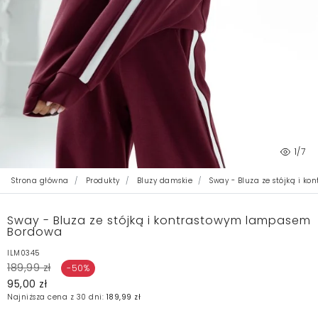
1
/7
Strona główna
Produkty
Bluzy damskie
Sway - Bluza ze stójką i 
Sway - Bluza ze stójką i kontrastowym lampasem
Bordowa
ILM0345
189,99 zł
-50%
95,00 zł
Najniższa cena z 30 dni:
189,99 zł