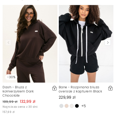
Regulaminie.
Zgłoś nielegalną treść
-30%
Dash - Bluza z
Bane - Rozpinana bluza
kołnierzykiem Dark
oversize z kapturem Black
Chocolate
229,99 zł
132,99 zł
189,99 zł
+5
Najniższa cena z 30 dni
157,69 zł