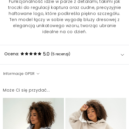
Funkcjonalność idzie w parze z detalami, takimi jak
troczki do regulacji kaptura oraz cudne, precyzyjnie
haftowane logo, które podkreśla piękno szczegółu.
Ten model łączy w sobie wygodę bluzy dresowej z
elegancją unikatowego wzoru, tworząc ubranie
idealne na co dzień.
5.0
Ocena:
(5
recenzji
)
Informacje GPSR
Przepiękny dres świetnej jakości. Jedynie nogawki
będę musiała skrócić, bo są dużo za długie mimo, iż
Może Ci się przydać...
do najniższych osób nie należę :)
Julia
2026-03-21
Jak na zdjęciu, bardzo fajna jakość materiału
Agata
2026-01-27