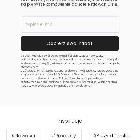
na pierwsze zamówienie po zarejestrowaniu się.
Cześć! Wpisując swój adres e-mail i klikając „zapisz”, wyrażasz
dobrowolną zgodę na otrzymywanie cyklicznego newslettera od Mosquito,
w którym będziemy Cię informować o naszej ofercie, nowościach i akcjach
promocyjnych.
Jeśli adres e-mail zawiera dane osobowe, Twój zapis oznacza zgodę na
ich przetwarzanie przez MSQ Company Alicja Komar w celu otrzymywania
newslettera. Sprawdź naszą
Politykę Prywatności
i sprawdź, jak
przetwarzamy dane osobowe i jakie prawa Ci przysługują. W każdej chwili
możesz wycofać zgodę i wypisać się z newslettera.
Inspiracje
#Nowości
#Produkty
#Bluzy damskie