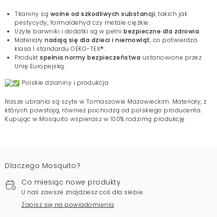
Tkaniny są
wolne od szkodliwych substancji
, takich jak
pestycydy, formaldehyd czy metale ciężkie.
Użyte barwniki i dodatki są w pełni
bezpieczne dla zdrowia
.
Materiały
nadają się dla dzieci i niemowląt
, co potwierdza
klasa I standardu OEKO-TEX®.
Produkt
spełnia normy bezpieczeństwa
ustanowione przez
Unię Europejską.
Polskie dzianiny i produkcja
Nasze ubrania są szyte w Tomaszowie Mazowieckim. Materiały, z
których powstają, również pochodzą od polskiego producenta.
Kupując w Mosquito wspierasz w 100% rodzimą produkcję.
Dlaczego Mosquito?
Co miesiąc nowe produkty
U nas zawsze znajdziesz coś dla siebie.
Zapisz się na powiadomienia