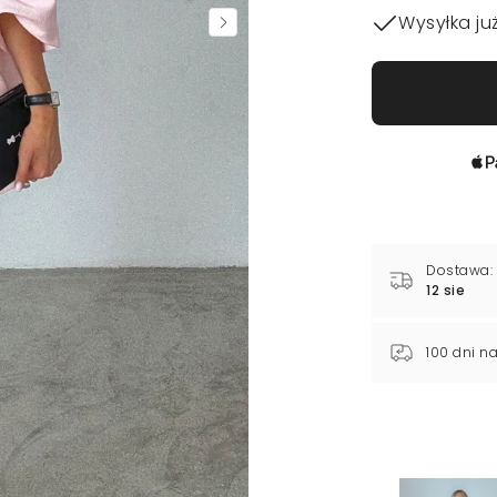
Wysyłka już
Dostawa:
12 sie
100 dni n