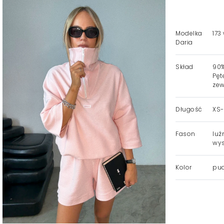
Modelka
173
Daria
Skład
90%
Pęt
zew
Długość
XS-
Fason
luź
wys
Kolor
pud