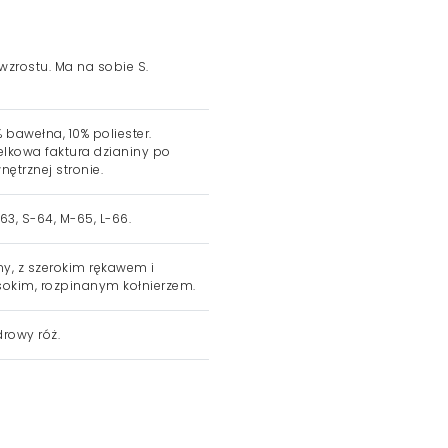
 wzrostu. Ma na sobie S.
 bawełna, 10% poliester.
elkowa faktura dzianiny po
nętrznej stronie.
63, S-64, M-65, L-66.
ny, z szerokim rękawem i
okim, rozpinanym kołnierzem.
rowy róż.