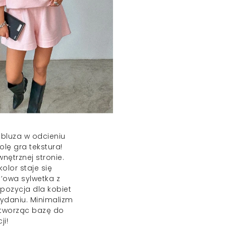
ą
bluza
w odcieniu
lę gra tekstura!
ętrznej stronie.
olor staje się
e’owa sylwetka z
opozycja dla kobiet
daniu. Minimalizm
 tworząc bazę do
ji!