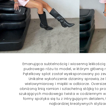
Emanująca subtelnością i wiosenną lekkości
pudrowego różu to model, w którym główną ro
Pętelkowy splot został wyeksponowany po zewn
Unikalne wykończenie dzianiny sprawia, że k
wielowymiarowy i miękki w odbiorze. Oversiz
obniżoną linią ramion i szlachetną stójką to pr
szukających modowego twista w codziennym wy
formy spotyka się tu z intrygującym detalem,
najbardziej kreatywnych stylizac