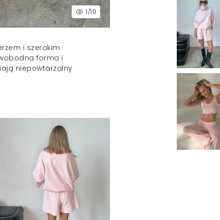
1
/10
rzem i szerokim
 swobodna forma i
niają niepowtarzalny