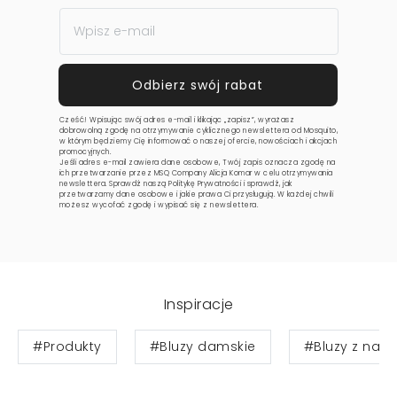
Cześć! Wpisując swój adres e-mail i klikając „zapisz”, wyrażasz
dobrowolną zgodę na otrzymywanie cyklicznego newslettera od Mosquito,
w którym będziemy Cię informować o naszej ofercie, nowościach i akcjach
promocyjnych.
Jeśli adres e-mail zawiera dane osobowe, Twój zapis oznacza zgodę na
ich przetwarzanie przez MSQ Company Alicja Komar w celu otrzymywania
newslettera. Sprawdź naszą
Politykę Prywatności
i sprawdź, jak
przetwarzamy dane osobowe i jakie prawa Ci przysługują. W każdej chwili
możesz wycofać zgodę i wypisać się z newslettera.
Inspiracje
#Produkty
#Bluzy damskie
#Bluzy z nad