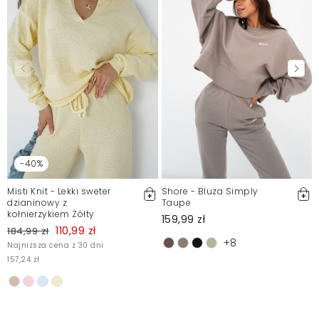
negatywne opinie. Więcej informacji znajdziesz w naszym
Regulaminie.
Zgłoś nielegalną treść
-40%
Misti Knit - Lekki sweter
Shore - Bluza Simply
dzianinowy z
Taupe
kołnierzykiem Żółty
159,99 zł
110,99 zł
184,99 zł
+8
Najniższa cena z 30 dni
157,24 zł