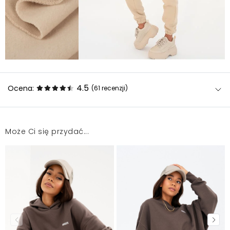
4.5
Ocena:
(61
recenzji
)
Może Ci się przydać...
Bardzo fajny gatunkowo. Taki sam jak na zdjęciu .
Niestety z powodu rozmiaru musiałam odesłać,a nie
było dostępne w innych rozmiarach.
Aneta
2025-12-5
Bluza super leży i jest cieplutka, sportowa elegancja.
Marta
2025-11-18