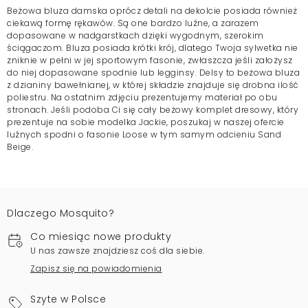
Beżowa bluza damska oprócz detali na dekolcie posiada również
ciekawą formę rękawów. Są one bardzo luźne, a zarazem
dopasowane w nadgarstkach dzięki wygodnym, szerokim
ściągaczom. Bluza posiada krótki krój, dlatego Twoja sylwetka nie
zniknie w pełni w jej sportowym fasonie, zwłaszcza jeśli założysz
do niej dopasowane spodnie lub legginsy. Delsy to beżowa bluza
z dzianiny bawełnianej, w której składzie znajduje się drobna ilość
poliestru. Na ostatnim zdjęciu prezentujemy materiał po obu
stronach. Jeśli podoba Ci się cały beżowy komplet dresowy, który
prezentuje na sobie modelka Jackie, poszukaj w naszej ofercie
luźnych spodni o fasonie Loose w tym samym odcieniu Sand
Beige.
Dlaczego Mosquito?
Co miesiąc nowe produkty
U nas zawsze znajdziesz coś dla siebie.
Zapisz się na powiadomienia
Szyte w Polsce