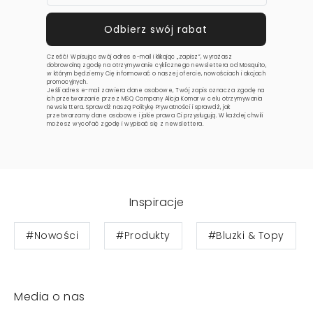
Cześć! Wpisując swój adres e-mail i klikając „zapisz”, wyrażasz
dobrowolną zgodę na otrzymywanie cyklicznego newslettera od Mosquito,
w którym będziemy Cię informować o naszej ofercie, nowościach i akcjach
promocyjnych.
Jeśli adres e-mail zawiera dane osobowe, Twój zapis oznacza zgodę na
ich przetwarzanie przez MSQ Company Alicja Komar w celu otrzymywania
newslettera. Sprawdź naszą
Politykę Prywatności
i sprawdź, jak
przetwarzamy dane osobowe i jakie prawa Ci przysługują. W każdej chwili
możesz wycofać zgodę i wypisać się z newslettera.
Inspiracje
#Nowości
#Produkty
#Bluzki & Topy
Media o nas