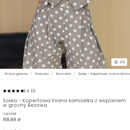
1
/8
Strona główna
Produkty
Kamizelki
Solea - Kopertowa lniana kami
5.0
(1
)
Solea - Kopertowa lniana kamizelka z wiązaniem
w grochy Beżowa
ILM0469
159,99 zł