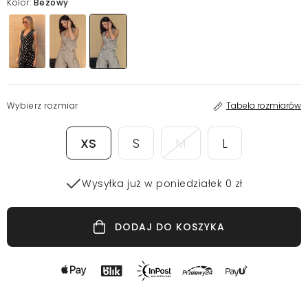
Kolor:
Beżowy
Wybierz rozmiar
Tabela rozmiarów
XS
S
M
L
Wysyłka już w poniedziałek 0 zł
DODAJ DO KOSZYKA