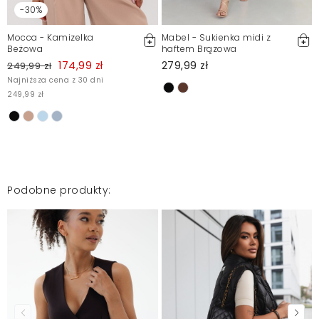
-30%
Mocca - Kamizelka
Mabel - Sukienka midi z
Beżowa
haftem Brązowa
174,99 zł
279,99 zł
249,99 zł
Najniższa cena z 30 dni
249,99 zł
Podobne produkty: